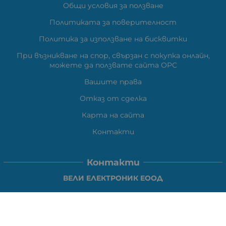
Общи условия за ползване
Политиката за поверителност
Политика за използване на бисквитки
При възникване на спор, свързан с покупка онлайн,
можете да ползвате сайта ОРС
Вашите права
Отказ от сделка
Карта на сайта
Контакти
Контакти
ВЕЛИ ЕЛЕКТРОНИК ЕООД
гр.Стара Загора 6000,
Тел:
0877104024
Отговаря Понеделник-Петък: 09:30-
18:00