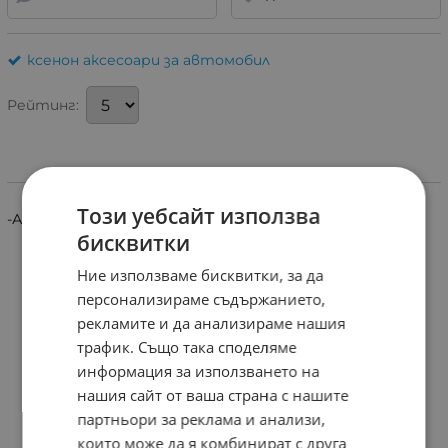
ксенон аксесоари за автомобил
Рейтинг:
Информация
Този уебсайт използва
-Адаптер за монтаж на ксенон крушка на HONDA.
бисквитки
Ние използваме бисквитки, за да
персонализираме съдържанието,
рекламите и да анализираме нашия
трафик. Също така споделяме
информация за използването на
нашия сайт от ваша страна с нашите
партньори за реклама и анализи,
които може да я комбинират с друга