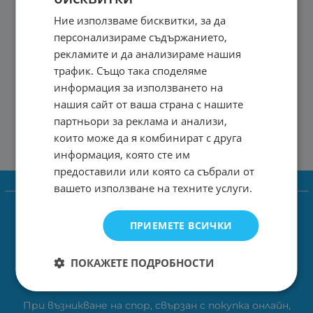
Ние използваме бисквитки, за да
персонализираме съдържанието,
рекламите и да анализираме нашия
трафик. Също така споделяме
информация за използването на
нашия сайт от ваша страна с нашите
партньори за реклама и анализи,
които може да я комбинират с друга
информация, която сте им
предоставили или която са събрали от
вашето използване на техните услуги.
Информация
Доставка и плащане
ПРИЕМЕТЕ ВСИЧКИ
Общи условия за ползване
Политиката за поверителност
ПОКАЖЕТЕ ПОДРОБНОСТИ
Политика за използване на бисквитки
При възникване на спор, свързан с покупка онлайн,