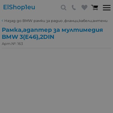
Назад до BMW рамки за радио ,фланци,кабели,антени
Рамка,адаптер за мултимедия
BMW 3(E46),2DIN
Арт.№:
163