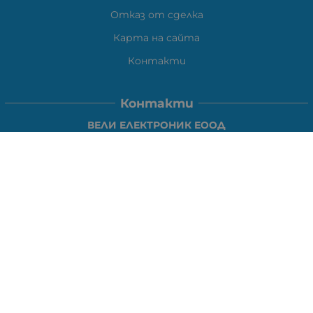
Отказ от сделка
Карта на сайта
Контакти
Контакти
ВЕЛИ ЕЛЕКТРОНИК ЕООД
гр.Стара Загора 6000,
Тел:
0877104024
Отговаря Понеделник-Петък: 09:30-
18:00
За допълнителни въпроси и през останалото време:
VIBER
0877104024
Whatsapp
0888363206
E-mail:
office:at:elshop1eu.com