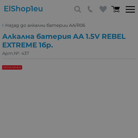
Назад до алкални батерии AA/R06
Алкална батерия AA 1.5V REBEL
EXTREME 1бр.
Арт.№:
437
НЕНАЛИЧЕН