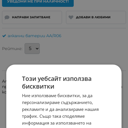
УВЕДОМИ МЕ ПРИ НАЛИЧНОСТ!
НАПРАВИ ЗАПИТВАНЕ
ДОБАВИ В ЛЮБИМИ
алкални батерии AA/R06
Рейтинг:
Информация
Този уебсайт използва
Алкална батерия,супер усилена за по-добра
бисквитки
производителност и издръжливост за уреди с висока
консумация AA-R06.
Ние използваме бисквитки, за да
персонализираме съдържанието,
рекламите и да анализираме нашия
трафик. Също така споделяме
информация за използването на