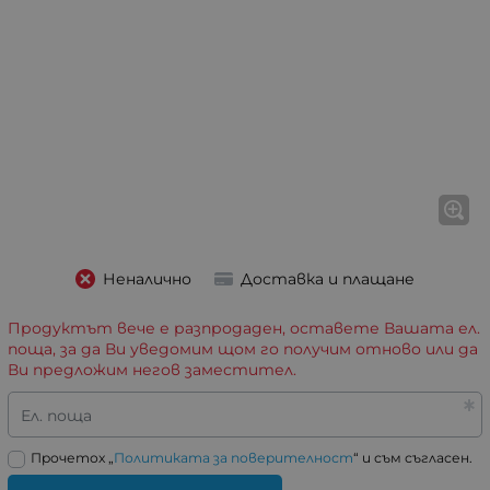
Неналично
Доставка и плащане
Продуктът вече е разпродаден, оставете Вашата ел.
поща, за да Ви уведомим щом го получим отново или да
Ви предложим негов заместител.
Ел. поща
Прочетох „
Политиката за поверителност
“ и съм съгласен.