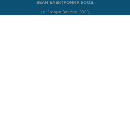
ВЕЛИ ЕЛЕКТРОНИК ЕООД
гр.Стара Загора 6000,
Тел:
0877104024
Отговаря Понеделник-Петък: 09:30-
18:00
За допълнителни въпроси и през останалото време:
VIBER
0877104024
Whatsapp
0888363206
E-mail:
office:at:elshop1eu.com
Работно време:
Понеделник-Петък: 09:30-18:00
Събота: Почивен ден
Неделя: Почивен ден
Методи на плащане