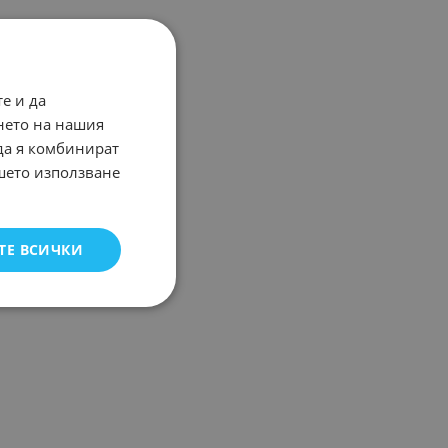
е и да
нето на нашия
 да я комбинират
ашето използване
ТЕ ВСИЧКИ