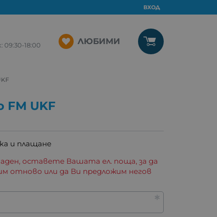
ВХОД
ЛЮБИМИ
09:30-18:00
UKF
о FM UKF
ка и плащане
аден, оставете Вашата ел. поща, за да
им отново или да Ви предложим негов