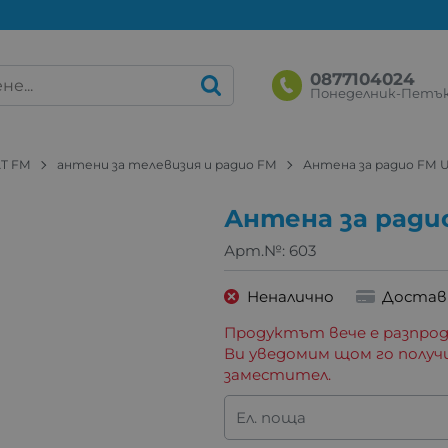
0877104024
Понеделник-Петък: 
T FM
антени за телевизия и радио FM
Антена за радио FM 
Антена за ради
Арт.№:
603
Неналично
Достав
Продуктът вече е разпрод
Ви уведомим щом го получ
заместител.
Ел. поща