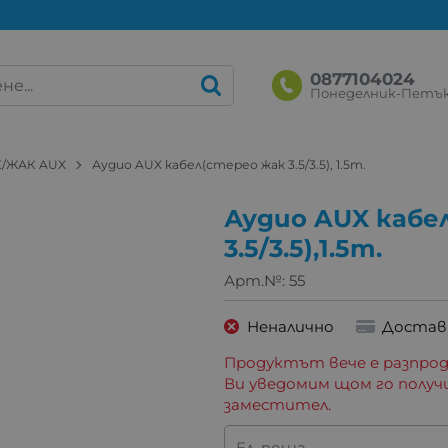
0877104024
Понеделник-Петък: 
К/ЖАК AUX
Аудио AUX кабел(стерео жак 3.5/3.5), 1.5m.
Аудио AUX кабе
3.5/3.5),1.5m.
Арт.№:
55
Неналично
Достав
Продуктът вече е разпрод
Ви уведомим щом го получ
заместител.
Ел. поща