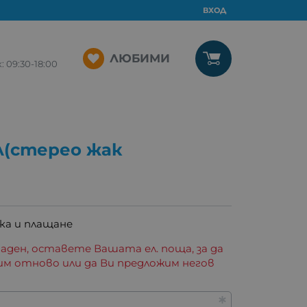
ВХОД
ЛЮБИМИ
09:30-18:00
л(стерео жак
ка и плащане
аден, оставете Вашата ел. поща, за да
им отново или да Ви предложим негов