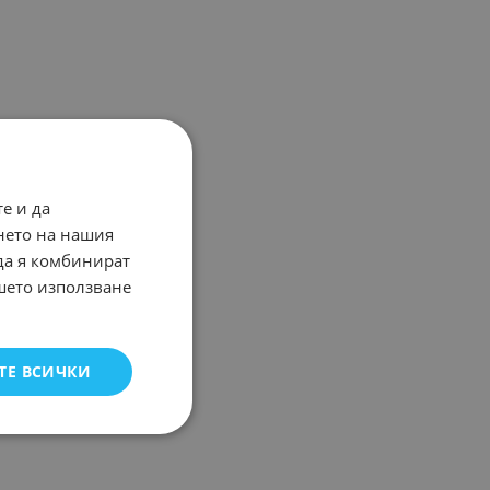
е и да
нето на нашия
 да я комбинират
ашето използване
ТЕ ВСИЧКИ