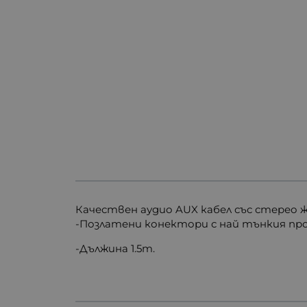
Качествен аудио AUX кабел със стерео ж
-Позлатени конектори с най тънкия пр
-Дължина 1.5m.