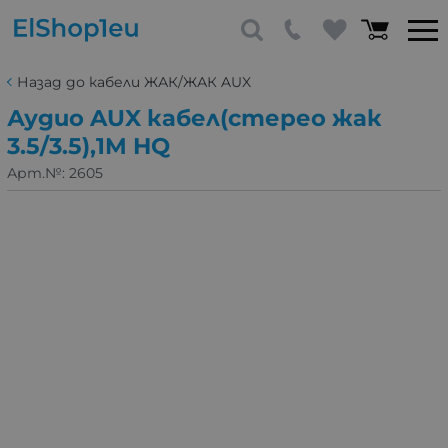
Назад до кабели ЖАК/ЖАК AUX
Аудио AUX кабел(стерео жак
3.5/3.5),1M HQ
Арт.№:
2605