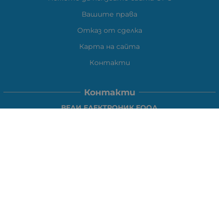
Вашите права
Отказ от сделка
Карта на сайта
Контакти
Контакти
ВЕЛИ ЕЛЕКТРОНИК ЕООД
гр.Стара Загора 6000,
Тел:
0877104024
Отговаря Понеделник-Петък: 09:30-
18:00
За допълнителни въпроси и през останалото време:
VIBER
0877104024
Whatsapp
0888363206