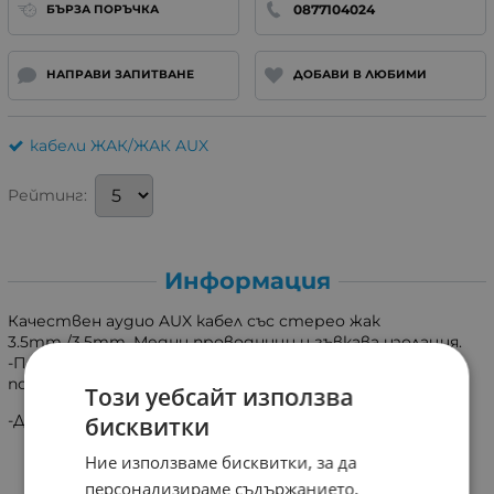
0877104024
БЪРЗА ПОРЪЧКА
НАПРАВИ ЗАПИТВАНЕ
ДОБАВИ В ЛЮБИМИ
кабели ЖАК/ЖАК AUX
Рейтинг:
Информация
Качествен аудио AUX кабел със стерео жак
3.5mm./3.5mm. Медни проводници и гъвкава изолация.
-Позлатени конектори с най тънкия профил
подходящи за всякакви устройства!
Този уебсайт използва
-Дължина 1m.
бисквитки
Ние използваме бисквитки, за да
персонализираме съдържанието,