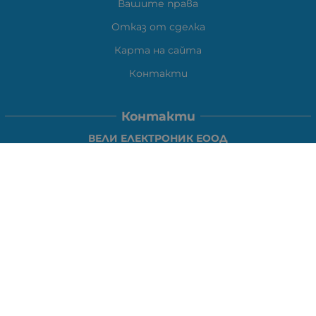
Вашите права
Отказ от сделка
Карта на сайта
Контакти
Контакти
ВЕЛИ ЕЛЕКТРОНИК ЕООД
гр.Стара Загора 6000,
Тел:
0877104024
Отговаря Понеделник-Петък: 09:30-
18:00
За допълнителни въпроси и през останалото време:
VIBER
0877104024
Whatsapp
0888363206
E-mail:
office:at:elshop1eu.com