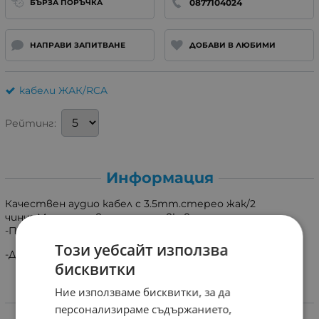
0877104024
БЪРЗА ПОРЪЧКА
НАПРАВИ ЗАПИТВАНЕ
ДОБАВИ В ЛЮБИМИ
кабели ЖАК/RCA
Рейтинг:
Информация
Качествен аудио кабел с 3.5mm.стерео жак/2
чинча.Медни проводници и гъвкава изолация.
-Позлатени метални конектори
Този уебсайт използва
-Дължина 1m.
бисквитки
Ние използваме бисквитки, за да
Характеристики
персонализираме съдържанието,