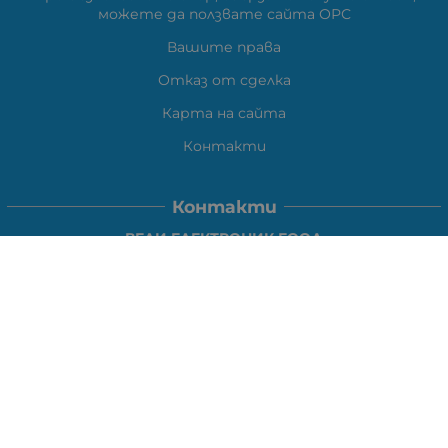
можете да ползвате сайта ОРС
Вашите права
Отказ от сделка
Карта на сайта
Контакти
Контакти
ВЕЛИ ЕЛЕКТРОНИК ЕООД
гр.Стара Загора 6000,
Тел:
0877104024
Отговаря Понеделник-Петък: 09:30-
18:00
За допълнителни въпроси и през останалото време:
VIBER
0877104024
Whatsapp
0888363206