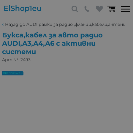
Назад до AUDI рамки за радио ,фланци,кабели,антени
Букса,кабел за авто радио
AUDI,A3,A4,A6 с активни
системи
Арт.№:
2493
ПРЕПОРЪЧАН