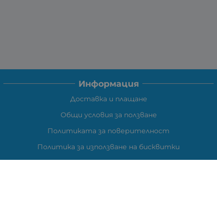
Информация
Доставка и плащане
Общи условия за ползване
Политиката за поверителност
Политика за използване на бисквитки
При възникване на спор, свързан с покупка онлайн,
можете да ползвате сайта ОРС
Вашите права
Отказ от сделка