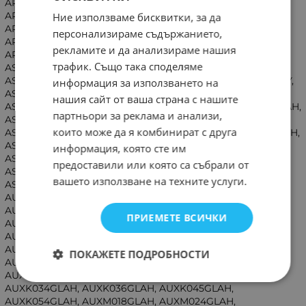
ARXC72GBTH, ARXC90GBTH, ARXC96GATH, ARXD04GALH,
ARXD07GALH, ARXD09GALH, ARXD12GALH, ARXD14GALH,
Ние използваме бисквитки, за да
ARXD18GALH, ARXD24GALH, ARXK04GCLH, ARXK07GCLH,
персонализираме съдържанието,
ARXK09GCLH, ARXK12GCLH, ARXK14GCLH, ARXK18GCLH,
рекламите и да анализираме нашия
ARXK24GCLH, ASHA09LEC, ASHA12LEC, ASHA12LGC,
трафик. Също така споделяме
ASHA14LCC, ASHA14LGC, ASHA18LEC, ASHG07L, ASHG09L,
ASHG12L, ASHG14L, AST18LSBCW, ASU12RLS3Y, ASU15RLS3Y,
информация за използването на
ASU18RLF, ASU18RLQ, ASU9RLS3Y, ASYA004GTAH,
нашия сайт от ваша страна с нашите
ASYA007GTAH, ASYA009GTAH, ASYA012GCAH, ASYA014GCAH,
партньори за реклама и анализи,
ASYA030GTAH, ASYA034GTAH, ASYA18GBCH, ASYA18LACM,
които може да я комбинират с друга
ASYA24GBCH, ASYE004GTAH, ASYE007GTAH, ASYE009GTAH,
ASYE012GCAH, ASYE014GCAH, ASYG07LUCA, ASYG09LECA,
информация, която сте им
ASYG09LLC, ASYG09LLCA, ASYG09LTCA, ASYG09LTCB,
предоставили или която са събрали от
ASYG09LU, ASYG09LUCA, ASYG12LMC, ASYG12LUCA,
вашето използване на техните услуги.
ASYG7LMC, AUXA18GALH, AUXA24GALH, AUXA30GALH,
AUXA30L, AUXA34GALH, AUXA36GALH, AUXA36L,
AUXA45GALH, AUXA45L, AUXA54GALH, AUXA54L,
ПРИЕМЕТЕ ВСИЧКИ
AUXB04GBLH, AUXB07GALH, AUXB07L, AUXB09GALH,
AUXB09L, AUXB12GALH, AUXB14GALH, AUXB14L,
AUXB18GALH, AUXB18L, AUXB24GALH, AUXB24L,
ПОКАЖЕТЕ ПОДРОБНОСТИ
AUXD18GALH, AUXD18L, AUXD24GALH, AUXD24L,
AUXK018GLAH, AUXK024GLAH, AUXK030GLAH,
AUXK034GLAH, AUXK036GLAH, AUXK045GLAH,
AUXK054GLAH, AUXM018GLAH, AUXM024GLAH,