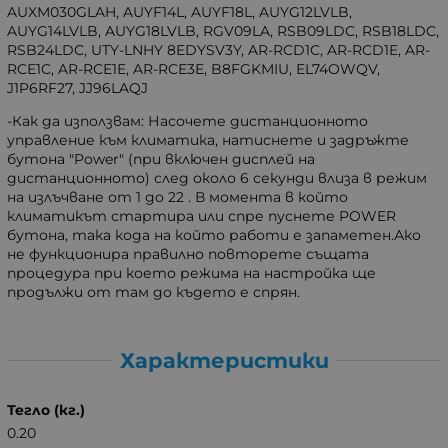
AUXM030GLAH, AUYF14L, AUYF18L, AUYG12LVLB,
AUYG14LVLB, AUYG18LVLB, RGV09LA, RSB09LDC, RSB18LDC,
RSB24LDC, UTY-LNHY 8EDYSV3Y, AR-RCD1C, AR-RCD1E, AR-
RCE1C, AR-RCE1E, AR-RCE3E, B8FGKMIU, EL74OWQV,
J1P6RF27, JJ96LAQJ
-Как да използвам: Насочете дистанционното
управление към климатика, натиснете и задръжте
бутона "Power" (при включен дисплей на
дистанционното) след около 6 секунди влиза в режим
на излъчване от 1 до 22 . В момента в който
климатикът стартира или спре пуснете POWER
бутона, така кода на който работи е запаметен.Ако
не функционира правилно повторете същата
процедура при което режима на настройка ще
продължи от там до където е спрян.
Характеристики
Тегло (кг.)
0.20