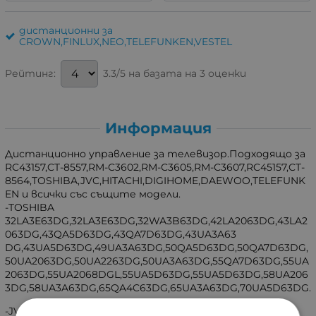
дистанционни за
CROWN,FINLUX,NEO,TELEFUNKEN,VESTEL
3.3/5 на базата на 3 оценки
Рейтинг:
Информация
Дистанционно управление за телевизор.Подходящо за
RC43157,CT-8557,RM-C3602,RM-C3605,RM-C3607,RC45157,CT-
8564,TOSHIBA,JVC,HITACHI,DIGIHOME,DAEWOO,TELEFUNK
EN и всички със същите модели.
-TOSHIBA
32LA3E63DG,32LA3E63DG,32WA3B63DG,42LA2063DG,43LA2
063DG,43QA5D63DG,43QA7D63DG,43UA3A63
DG,43UA5D63DG,49UA3A63DG,50QA5D63DG,50QA7D63DG,
50UA2063DG,50UA2263DG,50UA3A63DG,55QA7D63DG,55UA
2063DG,55UA2068DGL,55UA5D63DG,55UA5D63DG,58UA206
3DG,58UA3A63DG,65QA4C63DG,65UA3A63DG,70UA5D63DG.
-JVC-RM-C3607,RM-C3605,RM-C3602,RC-45157,LT-