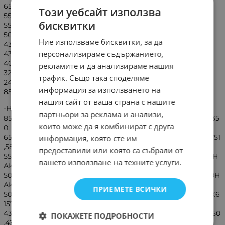
65VD3300S,LT-65VAQ8135,LT-65VA8000,LT-65VA3205I,LT-
Този уебсайт използва
55VD33 00S,LT-55VAQ6235,LT-55VA3205I,LT-55VA3035,LT-
бисквитки
55KQ800,LT-50VAQ3435,LT-50VAQ300K,LT-50VA6900S,LT-
50VA320 5I,LT-43VF42L,LT-43VD3300S,LT-43VAQ6100,LT-
Ние използваме бисквитки, за да
43VAQ300K,LT-43VAF3055,LT-43VA3305I,LT-43VA3200,LT-
персонализираме съдържанието,
43VA3035, LT-43VA3000,LT-42VAI305K,LT-42VAF3055,LT-
40VAF325I,LT-40K800,LT-39VAH305I,LT-39VAH3055,LT-
рекламите и да анализираме нашия
32VAH335I, LT-32VAH320S,LT-32VAH3000,LT-32VAH3000,LT-
трафик. Също така споделяме
24VAH32IW,LT-24VAH325I,LT-24VAH305D,LT-24VAH300S,CT-
информация за използването на
8557, ,CT-8556,43VA6900,LT-32VAF305I
нашия сайт от ваша страна с нашите
-HITACHI -RM-C3605,RC43157,CT-8557,CT-
партньори за реклама и анализи,
8556,65HAQ7351,65HAL7250,65HAK6151,65HAK5751,65HAK535
които може да я комбинират с друга
0,
65FB32HAK5751,58HAL7250,58HAK6157,58HAK6151,58HAK5751
информация, която сте им
,58HAK5750,58HAK5351,55HL7590UB,55HAQ7351,
предоставили или която са събрали от
55HAQ6351,55HAK6151,55HAK5751,55HAK5750,55HAK5351,55H
вашето използване на техните услуги.
AK5350,55FB32HAQ6360,50HL7590UB,50HAQ7351,
50HAL7250,50HAK6157,50HAK6151,50HAK5751,50HAK5750,50H
AK5351,50HAK5350,50FIT25HAK6150,50F52HAK5751,
ПРИЕМЕТЕ ВСИЧКИ
50F501HAK5750,43HL7590UB,43HAQ7351,43HAQ6351,43HAK6
157,43HAK6151,43HAK5751,43HAK5750,43HAK5351,
43HAK5350,43HAE4351,43HAE4252,43HAE4251,43FK5HAK5750
ПОКАЖЕТЕ ПОДРОБНОСТИ
,43FB35HAK5451,43F52HAQ6351,42HAK5353,42HAE4351,