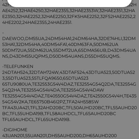
42HAE4251,39HAE2258,32HAK4258,32HAK4250,32HAE4351,32H
AE4252,32HAE4250,32HAE2355,32HAE2353W,32HAE2351,32HA
E2350,32HAE2252,32HAE2250,32FK5HAE2252,32F52HAE2252,2
4HE2202,24HAE2355,24HAE2351.
-
DAEWOO,DM55UA,24DM54HA1,24DM64HA,32DE74HLI,32DM
53HA1,32DM54HA,40DM54FA1,40DM63FA,50DM62UA
50DM72UA,55DM62UA,55DM72UA,65DMA56UB,D43DM54UA
NS,D43DM55UQPMS,D50DM54UANS,D55DH55UQMS.
-TELEFUNKEN
24DTAH524,32DTAH724W,43DTAF524,43DTUA523,50DTUA52
3,55DTUA523,55TLFQA9650,65DTUA523
65TU9080UA,TE32553G54V4DAZ,TE32554G54Q2DA,TE32554G
54Q2HA,TE32554G54V4DA,TE32554G54V4DAW
TE32554G54V4DAZ,TE40550G54V4DAZ,TE42550G54V4H,TE435
54G54V2KA,TE65750B46I2PZ,TFA24H558SW
TFA43UA421,TFL32AHD20BC,TFL50AUHD20BC,TFL55AUHD20
BC,TFL55UHDA19B,TFL58AUHDCL,TFL65AUHD20BC
TFL65AUHDCL,TFL65UHDA19B.
-DIGIHOME
43UAN201,55UAN201,DH55AUHD200,DH65AUHD200