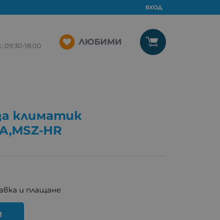
ВХОД
ЛЮБИМИ
09:30-18:00
за климатик
8A,MSZ-HR
авка и плащане
И