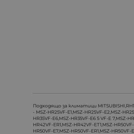
Подходящо за климатици MITSUBISHI,RH18
- MSZ-HR25VF-E1,MSZ-HR25VF-E2,MSZ-HR2
HR35VF-E6,MSZ-HR35VF-E6 5 VF-E 7,MSZ-H
HR42VF-ER1,MSZ-HR42VF-ET1,MSZ-HR50VF-E
HR50VF-E7,MSZ-HR50VF-ER1,MSZ-HR50VF-E