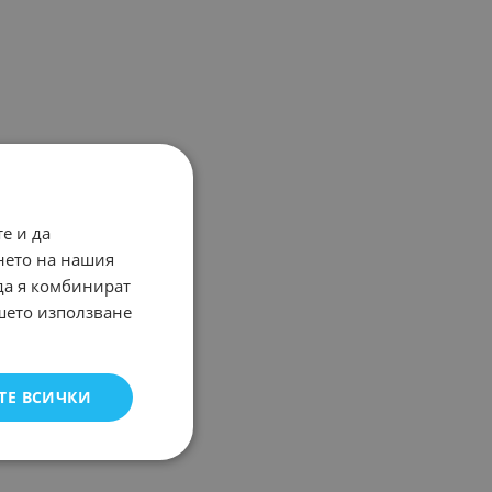
е и да
нето на нашия
 да я комбинират
ашето използване
ТЕ ВСИЧКИ