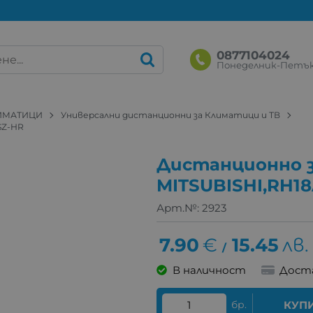
0877104024
Понеделник-Петък: 
ЛИМАТИЦИ
Универсални дистанционни за Климатици и ТВ
SZ-HR
Дистанционно 
MITSUBISHI,RH1
Арт.№:
2923
7.90
€
15.45
лв.
/
В наличност
Дост
бр.
КУП