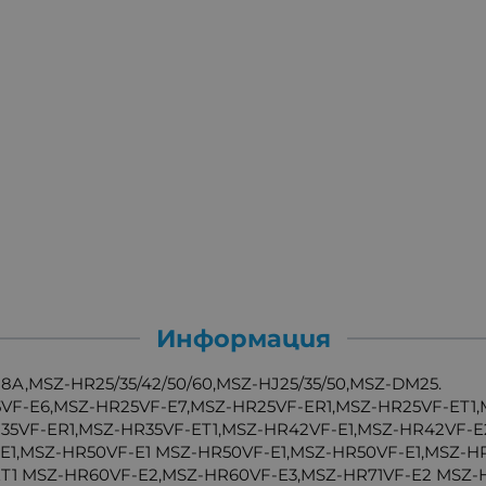
Информация
A,MSZ-HR25/35/42/50/60,MSZ-HJ25/35/50,MSZ-DM25.
5VF-E6,MSZ-HR25VF-E7,MSZ-HR25VF-ER1,MSZ-HR25VF-ET1,
R35VF-ER1,MSZ-HR35VF-ET1,MSZ-HR42VF-E1,MSZ-HR42VF-
1,MSZ-HR50VF-E1 MSZ-HR50VF-E1,MSZ-HR50VF-E1,MSZ-HR
T1 MSZ-HR60VF-E2,MSZ-HR60VF-E3,MSZ-HR71VF-E2 MSZ-