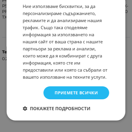
P46Z1E TX-P50C10E TX-P50C10Y TX-P50G10E TX-P50S10E TX-
Ние използваме бисквитки, за да
P50V10E TX-P54Z1E TX-PF37X10 TX-PF42G20S TX-PF42S10 TX-
PF42X10 TX-PF46G20S TX-PF46S10 TX-PF50G20S TX-PF50S10
персонализираме съдържанието,
TX-PF50X10
рекламите и да анализираме нашия
трафик. Също така споделяме
информация за използването на
Характеристики
нашия сайт от ваша страна с нашите
партньори за реклама и анализи,
Тегло (кг.)
които може да я комбинират с друга
0.20
информация, която сте им
предоставили или която са събрали от
вашето използване на техните услуги.
ПРИЕМЕТЕ ВСИЧКИ
ПОКАЖЕТЕ ПОДРОБНОСТИ