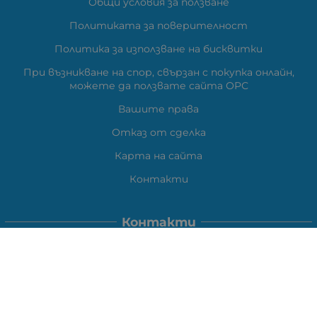
Общи условия за ползване
Политиката за поверителност
Политика за използване на бисквитки
При възникване на спор, свързан с покупка онлайн,
можете да ползвате сайта ОРС
Вашите права
Отказ от сделка
Карта на сайта
Контакти
Контакти
ВЕЛИ ЕЛЕКТРОНИК ЕООД
гр.Стара Загора 6000,
Тел:
0877104024
Отговаря Понеделник-Петък: 09:30-
18:00