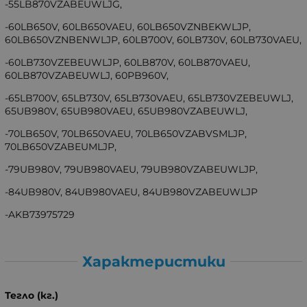
-55LB870VZABEUWLJG,
-60LB650V, 60LB650VAEU, 60LB650VZNBEKWLJP,
60LB650VZNBENWLJP, 60LB700V, 60LB730V, 60LB730VAEU,
-60LB730VZEBEUWLJP, 60LB870V, 60LB870VAEU,
60LB870VZABEUWLJ, 60PB960V,
-65LB700V, 65LB730V, 65LB730VAEU, 65LB730VZEBEUWLJ,
65UB980V, 65UB980VAEU, 65UB980VZABEUWLJ,
-70LB650V, 70LB650VAEU, 70LB650VZABVSMLJP,
70LB650VZABEUMLJP,
-79UB980V, 79UB980VAEU, 79UB980VZABEUWLJP,
-84UB980V, 84UB980VAEU, 84UB980VZABEUWLJP
-AKB73975729
Характеристики
Тегло (кг.)