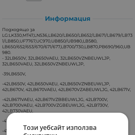
Информация
Подходящо за
LG:LK330,MT47,LN536,LB620/LB650/LB652/LB671/LB679/LB73
1/LB850,UF7767,UC970,UB850/UB980,LB580,
LB650/652/653/670/671/677,LB700/730,LB870,PB690/960,UB
980.
- 32LB650V, 32LB650VAEU, 32LB650VZNBEUWLJP,
32LB650VAEU, 32LB650VZNBEUWLJP,
-39LB650V,
-42LB650V, 42LB650VAEU, 42LB650VZNBEUWLJP,
42LB670V, 42LB670VAEU, 42LB670VZABEUWLJG, 42LB671V,
-42LB671VAEU, 42LB671VZBBEUWLJG, 42LB700V,
42LB700VAEU, 42LB700VZGBEUWLJG, 42LB730V,
42LB730VAEU,
-42LB730VZDBEUWLJG,
Този уебсайт използва
-47LB650V, 47LB650V, 47LB650VZNBPIWLJG,