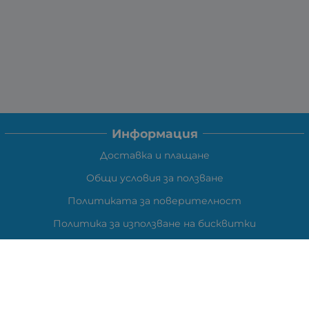
Информация
Доставка и плащане
Общи условия за ползване
Политиката за поверителност
Политика за използване на бисквитки
При възникване на спор, свързан с покупка онлайн,
можете да ползвате сайта ОРС
Вашите права
Отказ от сделка