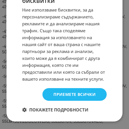
бисквитки
47LB650VZNBEKWLJG, 47LB650VZNBEUWLJG,
47LB650VZNBEEWLJG,
Ние използваме бисквитки, за да
персонализираме съдържанието,
-47LB670V, 47LB670VAEU, 47LB670VZABEUWLJG, 47LB671V,
47LB671VAEU, 47LB671VZBBEUWLJG, 47LB700V,
рекламите и да анализираме нашия
трафик. Също така споделяме
-47LB700VAEU, 47LB700VZGBEUWLJG, 47LB730V,
47LB730VAEU, 47LB730VZDBEUWLJG,
информация за използването на
нашия сайт от ваша страна с нашите
-49LB870V, 49LB870VAEU, 49LB870VZABEUWLJP,50LB650V,
партньори за реклама и анализи,
50LB650VAEU, 50LB650VZNBEKWLJG,
които може да я комбинират с друга
-50LB650VZNBEUDLJG, 50LB670V, 50LB670VAEU,
информация, която сте им
50LB670VZABEUWLJG 50LB671V, 50LB671VAEU,
предоставили или която са събрали от
-50LB671VZBBEUWLJG, 50LB700V, 50LB730V, 50PB960V,
вашето използване на техните услуги.
-55LB650V, 55LB650VAEU, 55LB650VZNBEUWLJG, 55LB670V,
55LB670VAEU, 55LB670VZABEUWLJG,
ПРИЕМЕТЕ ВСИЧКИ
-55LB670VZABPIWLJG, 55LB671V, 55LB671VAEU,
55LB671VZBBEUWLJG,55LB700V, 55LB700VAEU,
ПОКАЖЕТЕ ПОДРОБНОСТИ
-55LB700VZGBEUWLJG, 55LB730V, 55LB730VAEU,
55LB730VZDBEUWLJG, 55LB870V, 55LB870VAEU,