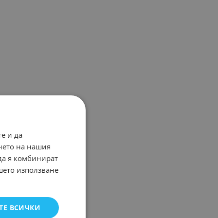
е и да
нето на нашия
 да я комбинират
ашето използване
ТЕ ВСИЧКИ