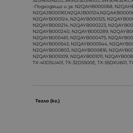
520/600/620,CSR510/520/600,CSW504/524,C
-Подходящо и за: N2QAHB000068, N2QAHB
N2QAJB000161,N2QAJB00124,N2QAKB00006
N2QAYB000124, N2QAYB000125, N2QAYB000
N2QAYB000214, N2QAYB000223, N2QAYB00
N2QAYB000240, N2QAYB000289, N2QAYB00
N2QAYB000461, N2QAYB000475, N2QAYB00
N2QAYB000543, N2QAYB000544, N2QAYB00
N2QAYB000803, N2QAYB000816, N2QAYB00
N2QAYB001009, N2QAYB001011, N2QAYB00815
TX-40DSU401, TX-32DS500E, TX-55DXU601, 
Тегло (кг.)