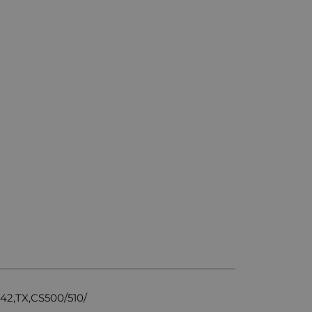
,TX,CS500/510/