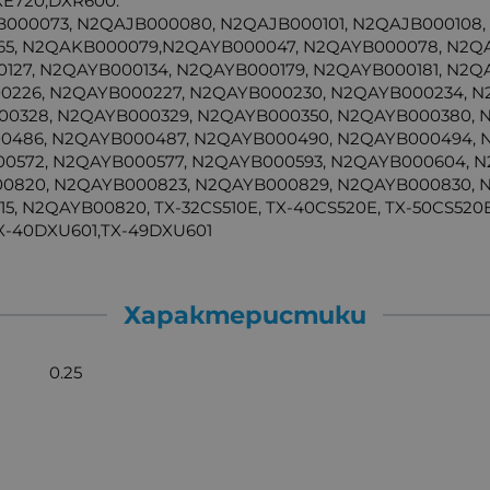
XE720,DXR600.
000073, N2QAJB000080, N2QAJB000101, N2QAJB000108,
5, N2QAKB000079,N2QAYB000047, N2QAYB000078, N2QAY
127, N2QAYB000134, N2QAYB000179, N2QAYB000181, N2Q
0226, N2QAYB000227, N2QAYB000230, N2QAYB000234, N
0328, N2QAYB000329, N2QAYB000350, N2QAYB000380, 
0486, N2QAYB000487, N2QAYB000490, N2QAYB000494, 
0572, N2QAYB000577, N2QAYB000593, N2QAYB000604, N
0820, N2QAYB000823, N2QAYB000829, N2QAYB000830, 
, N2QAYB00820, TX-32CS510E, TX-40CS520E, TX-50CS520E,
TX-40DXU601,TX-49DXU601
Характеристики
0.25