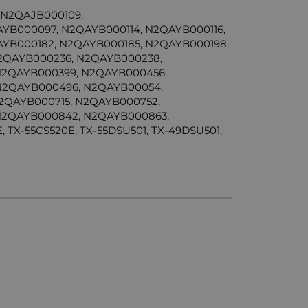
 N2QAJB000109,
B000097, N2QAYB000114, N2QAYB000116,
AYB000182, N2QAYB000185, N2QAYB000198,
2QAYB000236, N2QAYB000238,
N2QAYB000399, N2QAYB000456,
N2QAYB000496, N2QAYB00054,
2QAYB000715, N2QAYB000752,
N2QAYB000842, N2QAYB000863,
 TX-55CS520E, TX-55DSU501, TX-49DSU501,