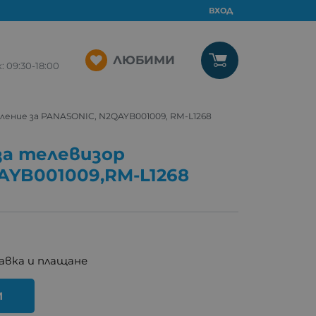
ВХОД
ЛЮБИМИ
09:30-18:00
ение за PANASONIC, N2QAYB001009, RM-L1268
за телевизор
YB001009,RM-L1268
авка и плащане
И