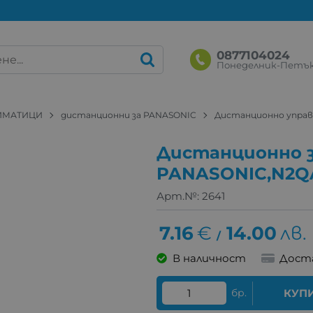
0877104024
Понеделник-Петък: 
ЛИМАТИЦИ
дистанционни за PANASONIC
Дистанционно управл
Дистанционно 
PANASONIC,N2QA
Арт.№:
2641
7.16
€
14.00
лв.
/
В наличност
Дост
бр.
КУП