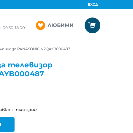
ВХОД
ЛЮБИМИ
09:30-18:00
ление за PANASONIC,N2QAYB000487
за телевизор
AYB000487
авка и плащане
И