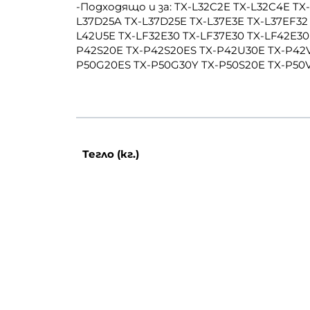
-Подходящо и за: TX-L32C2E TX-L32C4E TX
L37D25A TX-L37D25E TX-L37E3E TX-L37EF3
L42U5E TX-LF32E30 TX-LF37E30 TX-LF42E
P42S20E TX-P42S20ES TX-P42U30E TX-P42
P50G20ES TX-P50G30Y TX-P50S20E TX-P50V
Тегло (кг.)