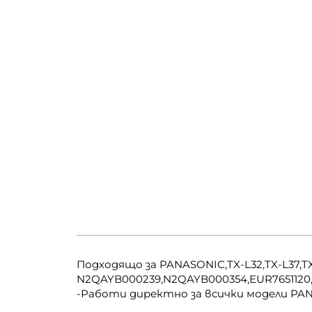
Подходящо за PANASONIC,TX-L32,TX-L37,TX-
N2QAYB000239,N2QAYB000354,EUR765112
-Работи директно за всички модели PA