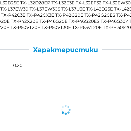
-L32D25E TX-L32D28EP TX-L32E3E TX-L32EF32 TX-L32EW30
2 TX-L37EW30 TX-L37EW30S TX-L37U3E TX-L42D25E TX-L42
30 TX-P42C3E TX-P42CX3E TX-P42G20E TX-P42G20ES TX-P
V20E TX-P42X20E TX-P46G20E TX-P46G20ES TX-P46G30Y T
20E TX-P50VT20E TX-P50VT30E TX-P65VT20E TX-PF 50S20
Характеристики
0.20