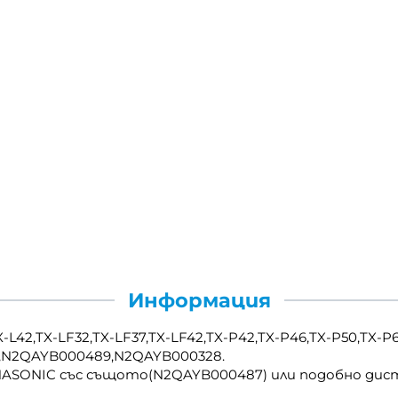
Информация
L42,TX-LF32,TX-LF37,TX-LF42,TX-P42,TX-P46,TX-P50,TX-P6
0,N2QAYB000489,N2QAYB000328.
NASONIC със същото(N2QAYB000487) или подобно дис