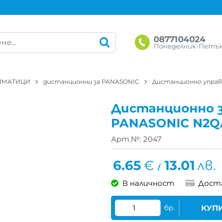
0877104024
Понеделник-Петък: 
ЛИМАТИЦИ
дистанционни за PANASONIC
Дистанционно управ
Дистанционно 
PANASONIC N2Q
Арт.№:
2047
6.65
€
13.01
лв.
/
В наличност
Дост
бр.
КУП