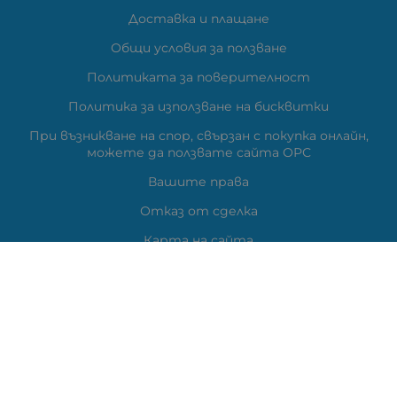
Доставка и плащане
Общи условия за ползване
Политиката за поверителност
Политика за използване на бисквитки
При възникване на спор, свързан с покупка онлайн,
можете да ползвате сайта ОРС
Вашите права
Отказ от сделка
Карта на сайта
Контакти
Контакти
ВЕЛИ ЕЛЕКТРОНИК ЕООД
гр.Стара Загора 6000,