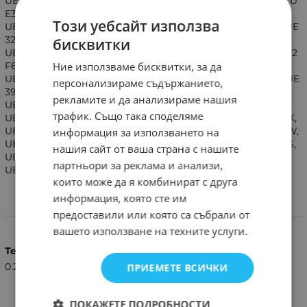
UE22F5400AK,UE22F5400AW,UE22F5470SS,UE32F4000AW,U
E32F4500AK,UE32F4500AW,UE32F4570SS,
Този уебсайт използва
UE32F4580SS,UE32F5000AW,UE32F5070SS,UE32F5300AK,UE
32F5300AW,UE32F5370SS,UE32F5500AK,UE32F5500AW,
бисквитки
UE32F5570SS,UE32F5700AW,UE32F6200,UE32F6200AK,UE32
Ние използваме бисквитки, за да
F6270SS,UE39F5070SS,UE39F5300AK,UE39F5300AW,
UE39F5370SS,UE39F5500AK,UE39F5500AW,UE39F5570SS,UE
персонализираме съдържанието,
39F5700AW,UE40F5500, UE40F6200AK, UE40F6270SS,
рекламите и да анализираме нашия
UE40F6340,UE42F5000AW, UE42F5300AW, UE42F5500AW,
трафик. Също така споделяме
UE42F5700AW,UE46F5000AW, UE46F5070SS, UE46F5300AK,
UE46F5300AW, UE46F5370SS, UE46F5500AK, UE46F5500AW,
информация за използването на
UE46F5570SS, UE46F6200AK, UE46F6200AW, UE46F6270SS,
нашия сайт от ваша страна с нашите
UE46F6340,UE50F5500AK, UE50F5500AW, UE50F5570SS,
партньори за реклама и анализи,
UE50F6200,UE60F6300AK, UE60F6300AW, UE60F6370SS
които може да я комбинират с друга
информация, която сте им
предоставили или която са събрали от
Характеристики
вашето използване на техните услуги.
Тегло (кг.)
0.20
ПРИЕМЕТЕ ВСИЧКИ
ПОКАЖЕТЕ ПОДРОБНОСТИ