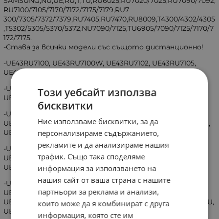
SAMSUNG,NU,UE,RU,T,TU,RU6025,RU7020/7025,RU7090/7092,
RU7100/7105/7170/7172/7175/7179,RU7
300/7305/7372/7379,RU7405,RU7470,RU8009,T4300/4302/4305
,T5302/5305/5370/5372,NU7090/7125,TU6905/7090/7125/7170/7
172/7175.
-Става за всички модели със същото дистанционно!
-UE43RU7100, UE43RU7100W, UE43RU7102, UE43RU7105,
UE43RU7105K,UE43RU7170, UE43RU7170U, UE43RU7172,
-UE43RU7175, UE43RU7175U, UE43RU7092UX, UE43RU7179,
Този уебсайт използва
UE43RU7179U
бисквитки
-UE49RU7300, UE49RU7300K, UE49RU7305, UE49RU7305K,
Ние използваме бисквитки, за да
UE49RU7372U, UE49RU7372U, UE49RU7302 , UE49RU7379U,
UE49RU7379, UE49RU8009, UE49RU8009U
персонализираме съдържанието,
рекламите и да анализираме нашия
-UE50RU7102, UE50RU7102K,UE50RU7105, UE50RU7105K,,
трафик. Също така споделяме
UE50RU7172U, UE50RU7179, UE50RU7179U, UE50RU7405,
UE50RU7405U, UE50RU7470, UE50RU7470U
информация за използването на
нашия сайт от ваша страна с нашите
-UE55RU7100W, UE55RU7102K, UE55RU7105K UE55RU7170S,
партньори за реклама и анализи,
UE55RU7170U, UE55RU7172U, UE55RU7175U, UE55RU7179U,
UE55RU7300K, UE55RU7300W, UE55RU7302K, UE55RU7375U,
които може да я комбинират с друга
UE55RU7375U. UE55RU7092UX
информация, която сте им