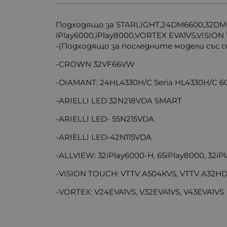
Подходящо за STARLIGHT,24DM6600,32DM
iPlay6000,iPlay8000,VORTEX EVA1VS,VISION
-(Подходящо за последните модели със
-CROWN 32VF66VW
-DIAMANT: 24HL4330H/C Seria HL4330H/C 6
-ARIELLI LED 32N218VDA SMART
-ARIELLI LED- 55N215VDA
-ARIELLI LED-42N115VDA
-ALLVIEW: 32iPlay6000-H, 65iPlay8000, 32i
-VISION TOUCH: VTTV A504KVS, VTTV A32H
-VORTEX: V24EVA1VS, V32EVA1VS, V43EVA1VS