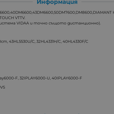
Информация
6600,40DM6600,43DM6600,50DM7600,DM8600,DIAMANT H
 TOUCH VTTV.
 система VIDAA и точно същото дистанционно).
0cm, 43HL5530U/C, 32HL4331H/C, 40HL4330F/C
Play6000-F, 32IPLAY6000-U, 40IPLAY6000-F
DVS