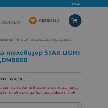
ВХОД
ЛЮБИМИ
09:30-18:00
ение за STAR LIGHT DM6600, DM7600, DM8600
а телевизор STAR LIGHT
,DM8600
ка и плащане
аден, оставете Вашата ел. поща, за да
им отново или да Ви предложим негов