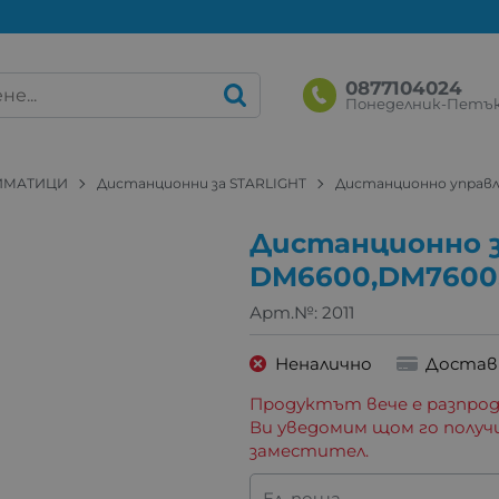
0877104024
Понеделник-Петък: 
ЛИМАТИЦИ
Дистанционни за STARLIGHT
Дистанционно управл
Дистанционно з
DM6600,DM7600
Арт.№:
2011
Неналично
Достав
Продуктът вече е разпрод
Ви уведомим щом го получ
заместител.
Ел. поща