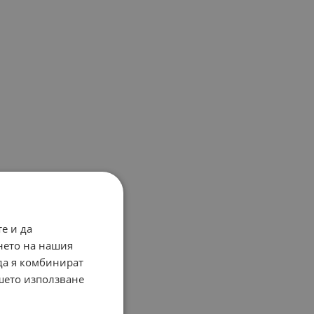
е и да
нето на нашия
 да я комбинират
ашето използване