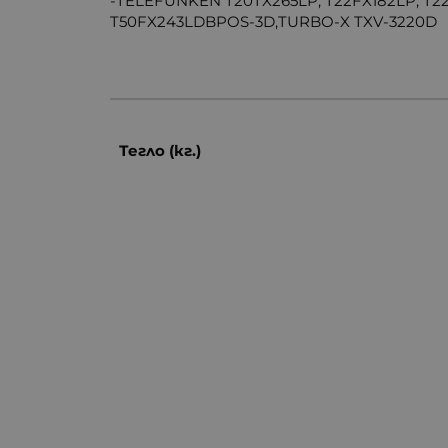
-TELEFUNKEN T20TX265LP, T22FX182LP, T2
T50FX243LDBPOS-3D,TURBO-X TXV-3220D
Тегло (кг.)