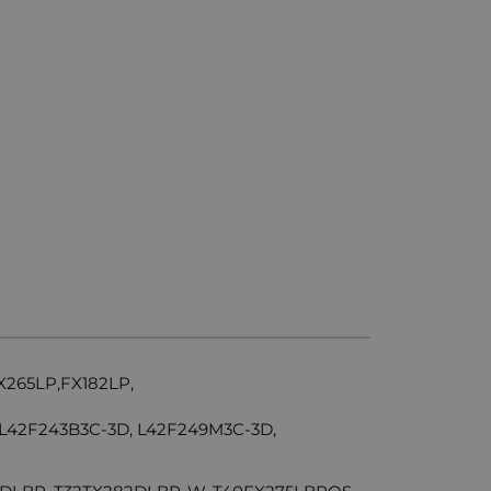
265LP,FX182LP,
L42F243B3C-3D, L42F249M3C-3D,