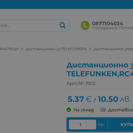
0877104024
Понеделник-Петък: 
ЛИМАТИЦИ
Дистанционни за TELEFUNKEN
Дистанционно упра
Дистанционно 
TELEFUNKEN,RC
Арт.№:
1902
5.37
€
10.50
лв.
/
На склад
Доставка
бр.
КУП