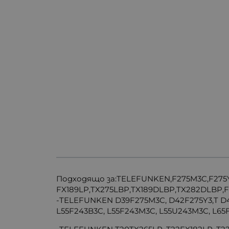
Подходящо за:TELEFUNKEN,F275M3C,F275Y
FX189LP,TX275LBP,TX189DLBP,TX282DLBP,
-TELEFUNKEN D39F275M3C, D42F275Y3,T D4
L55F243B3C, L55F243M3C, L55U243M3C, L6