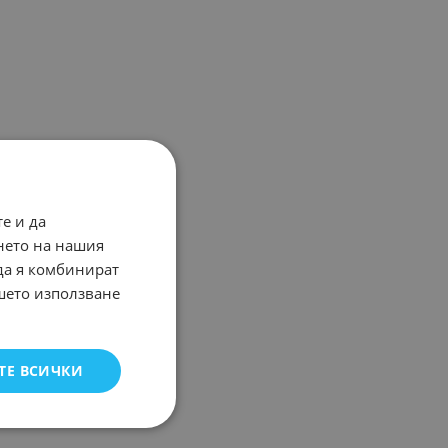
е и да
нето на нашия
 да я комбинират
ашето използване
ТЕ ВСИЧКИ