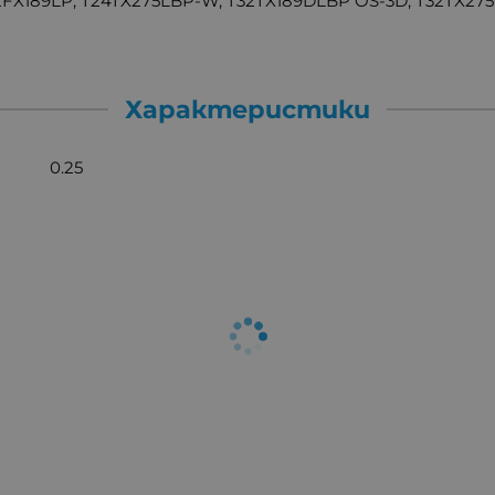
2FX189LP, T24TX275LBP-W, T32TX189DLBP OS-3D, T32TX2
Характеристики
0.25