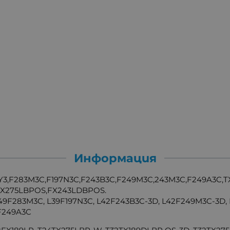
Информация
3,F283M3C,F197N3C,F243B3C,F249M3C,243M3C,F249A3C,TX
FX275LBPOS,FX243LDBPOS.
9F283M3C, L39F197N3C, L42F243B3C-3D, L42F249M3C-3D, 
5F249A3C