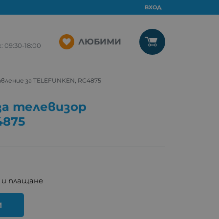
ВХОД
ЛЮБИМИ
09:30-18:00
вление за TELEFUNKEN, RC4875
за телевизор
4875
 и плащане
И