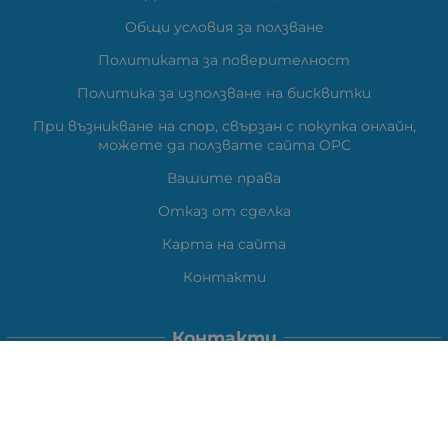
Общи условия за ползване
Политиката за поверителност
Политика за използване на бисквитки
При възникване на спор, свързан с покупка онлайн,
можете да ползвате сайта ОРС
Вашите права
Отказ от сделка
Карта на сайта
Контакти
Контакти
ВЕЛИ ЕЛЕКТРОНИК ЕООД
гр.Стара Загора 6000,
Тел:
0877104024
Отговаря Понеделник-Петък: 09:30-