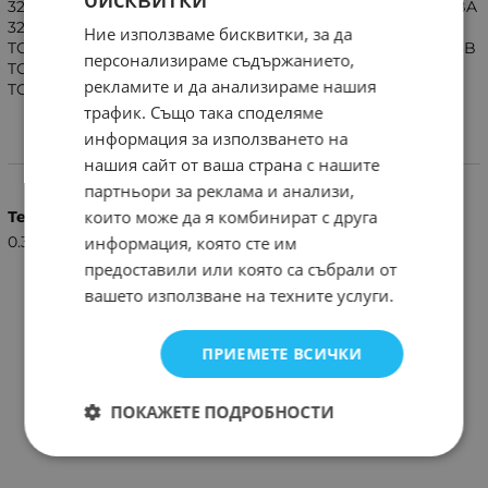
32BV801B TOSHIBA 32L133*DG TOSHIBA 32W1334G TOSHIBA
32W133*DG TOSHIBA 37BV700F TOSHIBA 37BV700G
Ние използваме бисквитки, за да
TOSHIBA 40BV700F TOSHIBA 40BV700G TOSHIBA 40L1333B
персонализираме съдържанието,
TOSHIBA 40L134*DG TOSHIBA RC1910 TOSHIBA RC3902
рекламите и да анализираме нашия
TOSHIBA RC3910
трафик. Също така споделяме
информация за използването на
Характеристики
нашия сайт от ваша страна с нашите
партньори за реклама и анализи,
които може да я комбинират с друга
Тегло (кг.)
информация, която сте им
0.30
предоставили или която са събрали от
вашето използване на техните услуги.
ПРИЕМЕТЕ ВСИЧКИ
ПОКАЖЕТЕ ПОДРОБНОСТИ