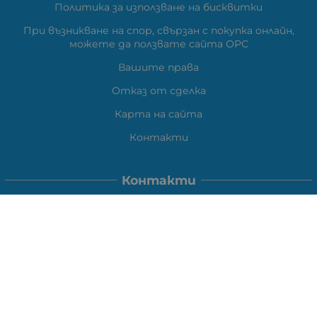
Политика за използване на бисквитки
При възникване на спор, свързан с покупка онлайн,
можете да ползвате сайта ОРС
Вашите права
Отказ от сделка
Карта на сайта
Контакти
Контакти
ВЕЛИ ЕЛЕКТРОНИК ЕООД
гр.Стара Загора 6000,
Тел:
0877104024
Отговаря Понеделник-Петък: 09:30-
18:00
За допълнителни въпроси и през останалото време:
VIBER
0877104024