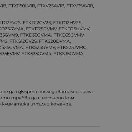
B, FTX1150LV1B, FTXV25AV1B, FTXV35AV1B,
D12FV2S, FTKD12GV2S, FTKD12HV2S,
KD25GVMA, FTKD25GVMV, FTKD25HVMV,
D35GVM9, FTKD35GVMA, FTKD35GVMV,
VMS, FTKS12GV2S, FTKS20DVMA,
KS25GVMA, FTKS25GVMV, FTKS25JVMG,
S35EVMV, FTKS35GVM4, FTKS35GVMA,
чне да извърта последователно числа
ното трябва да е насочено към
о климатика изпълни команда.