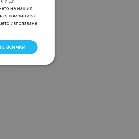
е и да
нето на нашия
 да я комбинират
ашето използване
ТЕ ВСИЧКИ