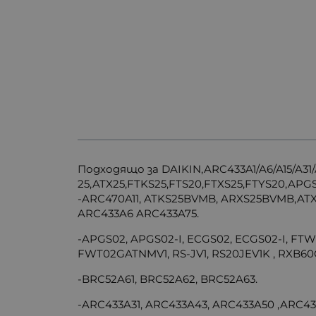
Подходящо за DAIKIN,ARC433A1/A6/A15/A31/
25,ATX25,FTKS25,FTS20,FTXS25,FTYS20,AP
-ARC470A11, ATKS25BVMB, ARXS25BVMB,AT
ARC433A6 ARC433A75.
-APGS02, APGS02-I, ECGS02, ECGS02-I, FT
FWT02GATNMV1, RS-JV1, RS20JEV1K , RXB60C
-BRC52A61, BRC52A62, BRC52A63.
-ARC433A31, ARC433A43, ARC433A50 ,ARC43