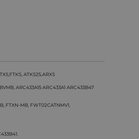
FTXS,FTKS, ATKS25,ARXS
BVMB, ARC433A15 ARC433A1 ARC433B47
V1B, FTXN-MB, FWT02CATNMV1,
433B41.