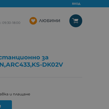
ВХОД
ЛЮБИМИ
09:30-18:00
станционно за
N,ARC433,KS-DK02V
авка и плащане
И