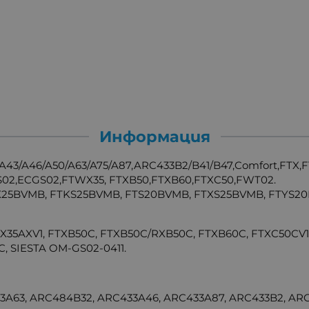
Информация
A43/A46/A50/A63/A75/A87,ARC433B2/B41/B47,Comfort,FTX,
GS02,ECGS02,FTWX35, FTXB50,FTXB60,FTXC50,FWT02.
X25BVMB, FTKS25BVMB, FTS20BVMB, FTXS25BVMB, FTYS20
WX35AXV1, FTXB50C, FTXB50C/RXB50C, FTXB60C, FTXC50C
, SIESTA OM-GS02-0411.
3A63, ARC484B32, ARC433A46, ARC433A87, ARC433B2, ARC