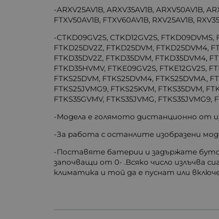
-ARXV25AV1B, ARXV35AV1B, ARXV50AV1B, ARX
FTXV50AV1B, FTXV60AV1B, RXV25AV1B, RXV35
-CTKD09GV2S, CTKD12GV2S, FTKD09DVMS, F
FTKD25DV2Z, FTKD25DVM, FTKD25DVM4, F
FTKD35DV2Z, FTKD35DVM, FTKD35DVM4, F
FTKD35HVMV, FTKE09GV2S, FTKE12GV2S, FT
FTKS25DVM, FTKS25DVM4, FTKS25DVMA, FT
FTKS25JVMG9, FTKS25KVM, FTKS35DVM, FT
FTKS35GVMV, FTKS35JVMG, FTKS35JVMG9, 
-Модела e голямото дистанционно от и
-За работа с останлите изобразени мод
-Поставяте батерии и задържате бутона
започващи от 0- .Всяко число излъчва 
климатика и той да е пуснат или включ