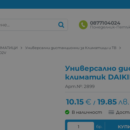
0877104024
Понеделник-Петък: 
ЛИМАТИЦИ
Универсални дистанционни за Климатици и ТВ
K02V
Универсално ди
климатик DAIKI
Арт.№:
2899
10.15
€
19.85
лв.
/
В наличност
Дост
бр.
КУП