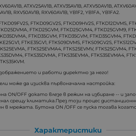
V60AV1B, ATXV25AV1B, ATXV35AV1B, ATXV50AV1B, ATXV60AV1
AV1B, RXV50AV1B, RXV60AV1B, YB1F2, YB1FA, YB1FA2.
TKD09FV2S, FTKD09GV2S, FTKD09HV2S, FTKD12DVMS, FTK
TKD25DVMA, FTKD25GVM, FTKD25GVM4, FTKD25GVM9, FT
TKD35DVMA, FTKD35GVM, FTKD35GVM, FTKD35GVM4, FTK
KE25GV1, FTKE35GV1, FTKS09DVMS, FTKS09GV2S, FTKS12D
KS25EVMA, FTKS25EVMA4, FTKS25EVMV, FTKS25GVM4, FT
KS35DVM4, FTKS35DVMA, FTKS35EVMA, FTKS35EVMA4, FTK
FTKS35KVM.
зображението и работи директно за него!
ели може да изисква първоначална настройка:
 ON/OFF докато влезе в режим на избиране -- и запо
сигнал срещу климатика.През този процес дистанцион
ен в мрежата. Бутона ON /OFF се пуска тогава когат
Характеристики