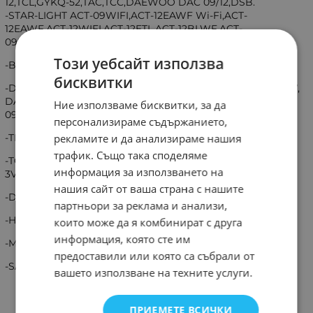
12,TCL,GYKQ-52,TAC,TCC,DAEWOO DAC 09/12,DSB.
-STAR-LIGHT ACT-09WIFI,ACT-12EAWF Wi-Fi,ACT-
12EAWF,ACT-12WIFI,ACT-12ETL,ACT-12BLWF,ACT-
09BLWF,ACT-24WIFI, ACT-18WIFI, ACT-12WIFI, ACT-09WIFI.
Този уебсайт използва
-BE COOL BC24SK2001W
бисквитки
-DAEWOO DAC-09CHSDW, DAC-12CHSDW, DAC 12CHSDW,
DAC-09CHSDW , DSB-F1281ELH-V, BC24SK2001W, DAC-
Ние използваме бисквитки, за да
09CHSDW, DAC-12CHSDW, DSB-F1234ELH-V
персонализираме съдържанието,
-TECHNO TW09IT,
рекламите и да анализираме нашия
трафик. Също така споделяме
-TCL TAC-12HRIA/E1, TCC-24D2HRA/U, GYKQ-52, GYKQ-52E,
информация за използването на
3VDC-AC, GYKQ52
нашия сайт от ваша страна с нашите
-DSC-1295FL,VE-145,
партньори за реклама и анализи,
-HDF-GDJ AC-145 AA
които може да я комбинират с друга
информация, която сте им
-MARQ 145
предоставили или която са събрали от
-SANSUI 145
вашето използване на техните услуги.
ПРИЕМЕТЕ ВСИЧКИ