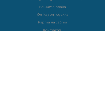
Вашите права
Отказ от сделка
Карта на сайта
Контакти
Контакти
ВЕЛИ ЕЛЕКТРОНИК ЕООД
гр.Стара Загора 6000,
Тел:
0877104024
Отговаря Понеделник-Петък: 09:30-
18:00
За допълнителни въпроси и през останалото време:
VIBER
0877104024
Whatsapp
0888363206