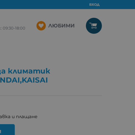
ВХОД
ЛЮБИМИ
09:30-18:00
за климатик
NDAI,KAISAI
авка и плащане
И