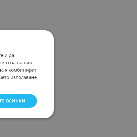
е и да
нето на нашия
 да я комбинират
ашето използване
ТЕ ВСИЧКИ