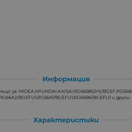
Информация
що за: MIDEA,HYUNDAI,KAISAI,RG66B8(2H)/BGEF,RG66B(
G66A2/BGEFU1,RG66A1/BGEFU1,RG66B6/BGEFU1 и други.
Характеристики