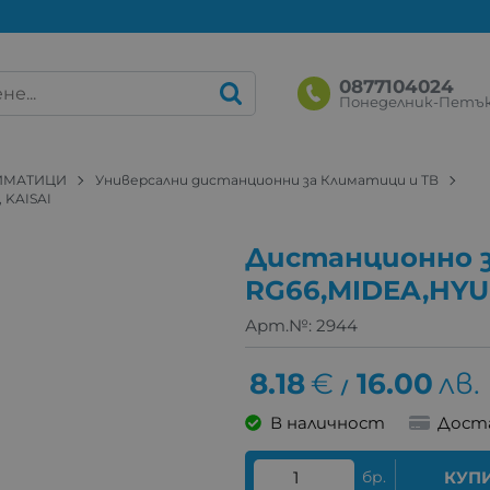
0877104024
Понеделник-Петък: 
ЛИМАТИЦИ
Универсални дистанционни за Климатици и ТВ
 KAISAI
Дистанционно 
RG66,MIDEA,HYU
Арт.№:
2944
8.18
€
16.00
лв.
/
В наличност
Дост
бр.
КУП