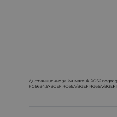
Дистанционно за климатик RG66 подходя
RG66B4,67BGEF,RG66A/BGEF,RG66A/BGEF,R