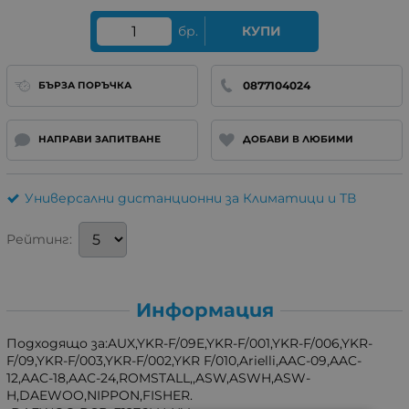
бр.
КУПИ
0877104024
БЪРЗА ПОРЪЧКА
НАПРАВИ ЗАПИТВАНЕ
ДОБАВИ В ЛЮБИМИ
Универсални дистанционни за Климатици и ТВ
Рейтинг:
Информация
Подходящо за:AUX,YKR-F/09E,YKR-F/001,YKR-F/006,YKR-
F/09,YKR-F/003,YKR-F/002,YKR F/010,Arielli,AAC-09,AAC-
12,AAC-18,AAC-24,ROMSTALL,,ASW,ASWH,ASW-
H,DAEWOO,NIPPON,FISHER.