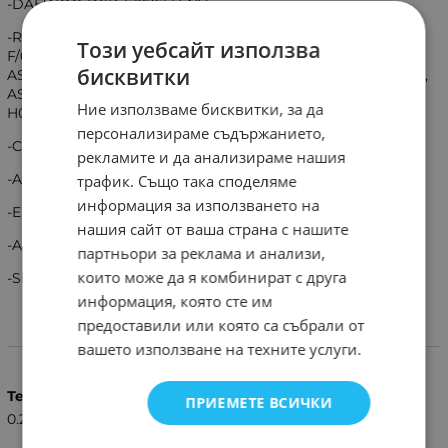
-DAEWOO DSB-F1276LH-NV.
-ROMSTALL AUX YKR-F/06,AUX YKR-F/001, YKR-F/09R/010
Този уебсайт използва
F/06, YKR-F/016E,AUX ASW-H09A4/EWR1, ASW-H09A4/E
бисквитки
ASW-09B4/E, ASW-12B4/E, ASW-18B4/E (ASWH09A4/EWR1,
ASWH09A4/E ASW09B4/E, ASW12B4/E, ASW18B4/E),ASW-
Ние използваме бисквитки, за да
H09A4/EAR1, ASW-H24B4/EAR1
персонализираме съдържанието,
-CONIA CA9007 CA12007 CA24007 CA2422
рекламите и да анализираме нашия
-Aux: OAF26, OAF34, OAF48, OAF67
трафик. Също така споделяме
информация за използването на
-EHP YKR-F/001
нашия сайт от ваша страна с нашите
-AKT-AX5
партньори за реклама и анализи,
които може да я комбинират с друга
-SKYRON
информация, която сте им
предоставили или която са събрали от
Характеристики
вашето използване на техните услуги.
Тегло (кг.)
ПРИЕМЕТЕ ВСИЧКИ
0.25