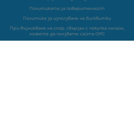
Политиката за поверителност
Политика за използване на бисквитки
При възникване на спор, свързан с покупка онлайн,
можете да ползвате сайта ОРС
Вашите права
Отказ от сделка
Карта на сайта
Контакти
Контакти
ВЕЛИ ЕЛЕКТРОНИК ЕООД
гр.Стара Загора 6000,
Тел:
0877104024
Отговаря Понеделник-Петък: 09:30-
18:00