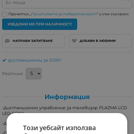
Ел. поща
Прочетох „
Политиката за поверителност
“ и съм съгласен.
УВЕДОМИ МЕ ПРИ НАЛИЧНОСТ!
НАПРАВИ ЗАПИТВАНЕ
ДОБАВИ В ЛЮБИМИ
дистанционни за SONY
Рейтинг:
Информация
-Дистанционно управление за телевизор PLAZMA LCD
LED SONY.
-Дистанционното работи директно без настройки.
Този уебсайт използва
-Подходящо e за всички модели които имат същото