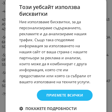
-32A4CG,32A4DG,32A4FG
Този уебсайт използва
-40A42G,40A48G,40A4CG,40A4DG,40A4EG,40A4G,40A4HA
бисквитки
43A62G,43A63H,43A68G,43A6CG,43A6G,43A6HG,43A72GQ,43
Ние използваме бисквитки, за да
A7300F,43A7320F,43A7340F,43A7500F,43A78GQ,
персонализираме съдържанието,
43A7GQ,43AE7210F,43AE7250F,43E79HQ,43E7HQ
рекламите и да анализираме нашия
-50A62G,50A63H,50A67H,50A68G,50A6CG,50A6EG,50A6G,50A
трафик. Също така споделяме
6HG,50A72GQ,50A7300F,50A7320F,50A7340F,
информация за използването на
50A7500F,50A78GQ,50A7GQ,50AE7210F,50E78GQ
нашия сайт от ваша страна с нашите
-55A62G,55A68G,55A6G,55A72GQ,55A7300F,55A7320F,55A734
партньори за реклама и анализи,
0F,55A7500F,55A78GQ,55A7E7210F,55A7GQ
които може да я комбинират с друга
55A7KQ,55AE7210F,55E78GQ,55E7HQ
информация, която сте им
-58A78GQ,58AE7010F,58AE7030F
предоставили или която са събрали от
-65A6DG,65A6G,65A72GQ,65A7300F,65A7320F,65A7340F,65A7
вашето използване на техните услуги.
500F,65A78GQ,65A7GQ,65AE7210F
-75A7100F,75A7120F,75A72GQ,75A78GQ,75A7GQ,75AE7010F
ПРИЕМЕТЕ ВСИЧКИ
ПОКАЖЕТЕ ПОДРОБНОСТИ