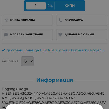
бр.
КУПИ
0877104024
БЪРЗА ПОРЪЧКА
НАПРАВИ ЗАПИТВАНЕ
ДОБАВИ В ЛЮБИМИ
дистанционни за HISENSE и други китайски модели
Рейтинг:
Информация
Подходящо за
HISENSE,2H30,32A4,40A4,A62G,A63H,A68G,A6CG,A6G,A6HG,
A7GQ,A72GQ,A78GQ,A7300,A7320,A7340,A7
500,E7HQ,E79HQ,E78GQ,AE7010,AE7030,AE7210,AE7250,A6EG,
A6DG,A6G,A7100,A7120.