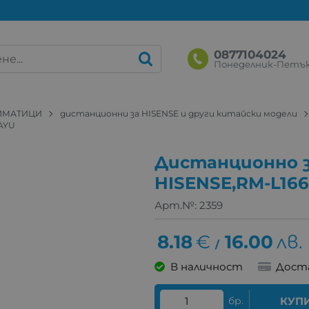
0877104024
Понеделник-Петък: 
ЛИМАТИЦИ
дистанционни за HISENSE и други китайски модели
AYU
Дистанционно 
HISENSE,RM-L16
Арт.№:
2359
8.18
€
16.00
лв.
/
В наличност
Дост
бр.
КУП