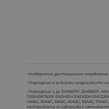
-Универсално дистанционно управление 
-Подходящо e за всички модели,които 
-Подходящо и за: 32A5600F, 32A5620F, 40A
70S5 65A7500F EN2H30H EN2X30H EN2Q30H
43A6G, 50A6G, 55A6G, 60A6G, 65A6G, 70A6
настройката се извършва с натисканет