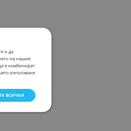
е и да
нето на нашия
 да я комбинират
ашето използване
ТЕ ВСИЧКИ