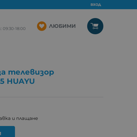
ВХОД
ЛЮБИМИ
09:30-18:00
за телевизор
65 HUAYU
авка и плащане
И