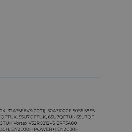
4, 32A35EEVS(0001), 50A71000F 50S5 58S5
U7QFTUK, 55U7QFTUK, 65U7QFTUK,65U7QF
6GTUK Vortex V32R0212VS ERF3A80
30H, EN2D30H POWER+1:EN2G30H,