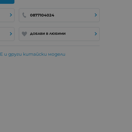
0877104024
ДОБАВИ В ЛЮБИМИ
E и други китайски модели