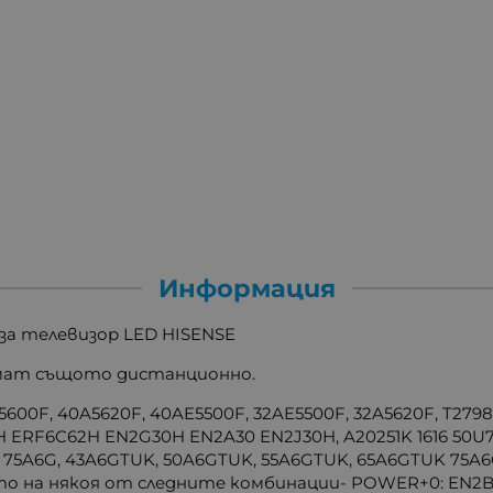
Информация
за телевизор LED HISENSE
имат същото дистанционно.
5600F, 40A5620F, 40AE5500F, 32AE5500F, 32A5620F, T27982
 ERF6C62H EN2G30H EN2A30 EN2J30H, A20251K 1616 50
G, 75A6G, 43A6GTUK, 50A6GTUK, 55A6GTUK, 65A6GTUK 75A
о на някоя от следните комбинации- POWER+0: EN2B