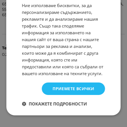
65LA9650.ANR, 65LA9700.AAU, 65LA9700.ANR, 55LA6200-TA,
Ние използваме бисквитки, за да
55LA6910-TB, 55LA9650-TA, 55LA9700-TA, 65LA9650-TA,
персонализираме съдържанието,
65LA9700-TA. AKB75055702 .AKB73715671.
рекламите и да анализираме нашия
трафик. Също така споделяме
информация за използването на
Характеристики
нашия сайт от ваша страна с нашите
партньори за реклама и анализи,
Тегло (кг.)
които може да я комбинират с друга
0.20
информация, която сте им
предоставили или която са събрали от
вашето използване на техните услуги.
ПРИЕМЕТЕ ВСИЧКИ
ПОКАЖЕТЕ ПОДРОБНОСТИ