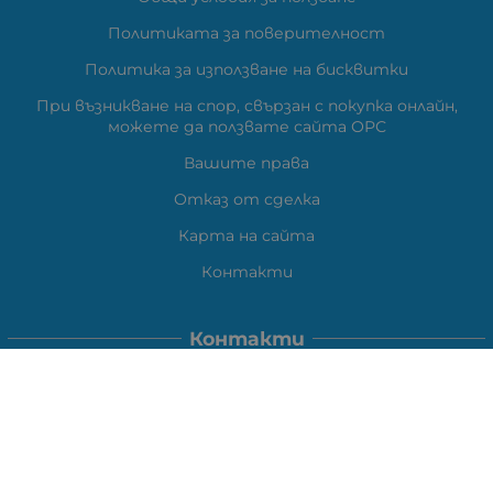
Политиката за поверителност
Политика за използване на бисквитки
При възникване на спор, свързан с покупка онлайн,
можете да ползвате сайта ОРС
Вашите права
Отказ от сделка
Карта на сайта
Контакти
Контакти
ВЕЛИ ЕЛЕКТРОНИК ЕООД
гр.Стара Загора 6000,
Тел:
0877104024
Отговаря Понеделник-Петък: 09:30-
18:00