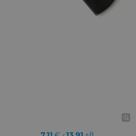
7.11
€
13.91
лв.