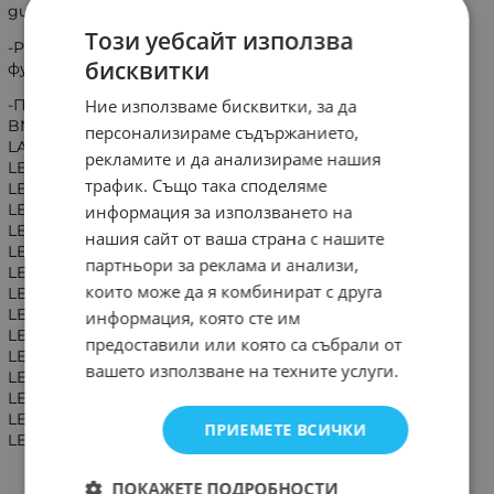
дистанционно.
Този уебсайт използва
-Работи и за всички модели които имат същите
бисквитки
функции на клавиатурата.
-Подходящо и за:: SAMSUNG BN59-00684A, BN59-0684A,
Ние използваме бисквитки, за да
BN5900684A, LA32A550P1R, LA37A550P1R, LA40A550P1R,
персонализираме съдържанието,
LA40A650A1R, LA46A550P1R, LA46A650A1R, LA52A650A1R,
рекламите и да анализираме нашия
LE19A650A1/XBT, LE19A650A1/XUA, LE26A330J1/XXC,
трафик. Също така споделяме
LE26A330J1/XXH, LE26A336J1D/XXC, LE26A450C1/XAS,
LE26A450C1/XBT, LE26A450C1/XRU, LE26A450C1/XUA,
информация за използването на
LE26A450C1/XXC, LE26A450C1/XXH, LE26A450C2/XAS,
нашия сайт от ваша страна с нашите
LE26A450C2/XBT, LE26A450C2/XCS, LE26A450C2/XRU,
партньори за реклама и анализи,
LE26A450C2/XUA, LE26A450C2/XXC, LE26A450C2/XXH,
които може да я комбинират с друга
LE32A330J1N/XXC, LE32A436T1DLE32A450C2/XRU,
LE32A450C2/XUA, LE32A450C2/XXH, LE32A451C1/XRU,
информация, която сте им
LE32A451C1/XUA, LE32A451C1/XXC, LE32A451C1/XXH,
предоставили или която са събрали от
LE32A451C1/XXU, LE32A454C1/XRU, LE32A454C1/XUA,
вашето използване на техните услуги.
LE32A454C1/XXH, LE32A455C1C/XXE, LE32A455C1D/XBT,
LE32A455C1D/XXH, LE32A455C1D/XXU, LE32A456C2C/XXE,
LE32A553P4R/XXC, LE37A457C1C/XXE, LE37A556P1F/XXU,
ПРИЕМЕТЕ ВСИЧКИ
LE37A557P2C/XXE
ПОКАЖЕТЕ ПОДРОБНОСТИ