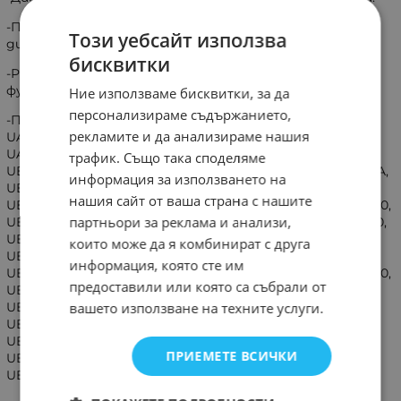
-Подходящо e за всички модели които имат същото
Този уебсайт използва
дистанционно.
бисквитки
-Работи и за всички модели които имат същите
функции на клавиатурата.
Ние използваме бисквитки, за да
персонализираме съдържанието,
-Подходящо и за:: UA32J4303, UA40J5200, UA40JU6000,
рекламите и да анализираме нашия
UA40JU6060, UA48J5200, UA48JU6000, UA48JU6060,
UA50J5200, UA55JU6000, UA55JU6060, UA65JU6000,
трафик. Също така споделяме
UE32J4500, UE32J4505, UE32J4570, UE32J5200, UE32J5200A,
информация за използването на
UE32J5205, UE32J5250, UE32J5270, UE32J5373, UE40J5200,
нашия сайт от ваша страна с нашите
UE40J5202, UE40J5205, UE40J5250, UE40J5270, UE40JU6000,
партньори за реклама и анализи,
UE40JU6050, UE40JU6050UXZG, UE40JU6060, UE40JU6070,
UE40JU6072, UE40JU6075, UE43JU6000, UE43JU6050,
които може да я комбинират с друга
UE43JU6060, UE43JU6070, UE48J5200, UE48J5200,
информация, която сте им
UE48J5202, UE48J5205, UE48J5250, UE48J5270, UE48JU6000,
предоставили или която са събрали от
UE48JU6000W, UE48JU6050, UE48JU6050U, UE48JU6060,
UE48JU6070, UE48JU6072, UE48JU6075, UE55JU6000,
вашето използване на техните услуги.
UE55JU6050, UE55JU6060, UE55JU6070, UE55JU6072,
UE55JU6075, UE60JU6000, UE60JU6075, UE65JU6000,
ПРИЕМЕТЕ ВСИЧКИ
UE65JU6000W, UE65JU6050, UE65JU6050UXZG,
UE65JU6070, UE65JU6075