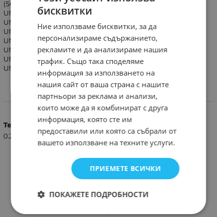
(50") UN50NU6900, UN50NU6900FXZA, UN50NU7100,
бисквитки
UN50NU7100F, UN50NU7100FXZA (55") UN55NU6900,
UN55NU6900FXZA, UN55NU7100, UN55NU7100F,
Ние използваме бисквитки, за да
UN55NU7100FXZA, UN55NU7300, UN55NU7300FXZA (65")
персонализираме съдържанието,
UN55NU6900, UN55NU6900FXZA, UN65NU7100,
рекламите и да анализираме нашия
UN65NU7100F, UN65NU7100FXZA, UN65NU7300,
UN65NU7300FXZA (75") UN75NU7100, UN75NU7100F,
трафик. Също така споделяме
UN75NU7100FXZA N5300, NU6900, NU7100, NU7300
информация за използването на
нашия сайт от ваша страна с нашите
партньори за реклама и анализи,
Характеристики
които може да я комбинират с друга
информация, която сте им
Тегло (кг.)
предоставили или която са събрали от
0.20
вашето използване на техните услуги.
ПРИЕМЕТЕ ВСИЧКИ
ПОКАЖЕТЕ ПОДРОБНОСТИ