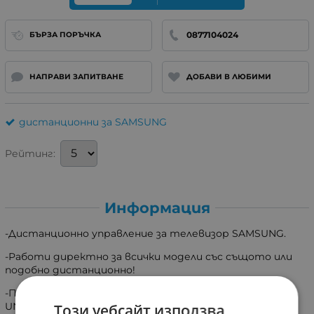
0877104024
БЪРЗА ПОРЪЧКА
НАПРАВИ ЗАПИТВАНЕ
ДОБАВИ В ЛЮБИМИ
дистанционни за SAMSUNG
Рейтинг:
Информация
-Дистанционно управление за телевизор SAMSUNG.
-Работи директно за всички модели със същото или
подобно дистанционно!
-Подходящо за: (32") UN32N5300, UN32N5300AF,
UN32N5300AFXZA (43") UN43NU6900 , UN43NU6900FXZA
Този уебсайт използва