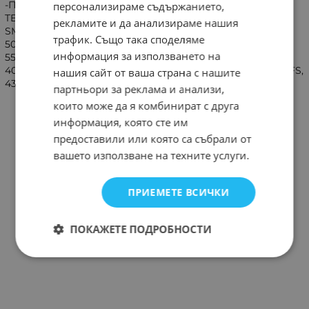
-Подходящо за: SMART TECH 24HA10T3, 24HA20T3 SMART
персонализираме съдържанието,
TECH 32HA10T3, 32HA-10T3, 32HV10V1,32HA20T3, 32HA-20T3
рекламите и да анализираме нашия
SMART TECH 43UA10V3, 43VA10V3 SMART TECH 50UA10V3,
трафик. Също така споделяме
50UA10T3, 50QA20V3 SMART TECH 55UA10V3, 55UA10T3,
информация за използването на
55QA20V3 SMART TECH 65QA20V3 TESLA 32E635BHS,
40E635BFS, 43E635BFS, 65E635SUS, 32E635BHS, 43E635BFS,
нашия сайт от ваша страна с нашите
43E610BFS, 32E325BH, 32E635BHS, 40E635BFS
партньори за реклама и анализи,
които може да я комбинират с друга
информация, която сте им
предоставили или която са събрали от
вашето използване на техните услуги.
ПРИЕМЕТЕ ВСИЧКИ
ПОКАЖЕТЕ ПОДРОБНОСТИ