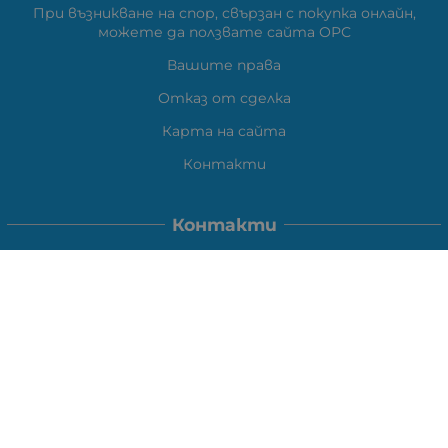
При възникване на спор, свързан с покупка онлайн,
можете да ползвате сайта ОРС
Вашите права
Отказ от сделка
Карта на сайта
Контакти
Контакти
ВЕЛИ ЕЛЕКТРОНИК ЕООД
гр.Стара Загора 6000,
Тел:
0877104024
Отговаря Понеделник-Петък: 09:30-
18:00
За допълнителни въпроси и през останалото време:
VIBER
0877104024
Whatsapp
0888363206