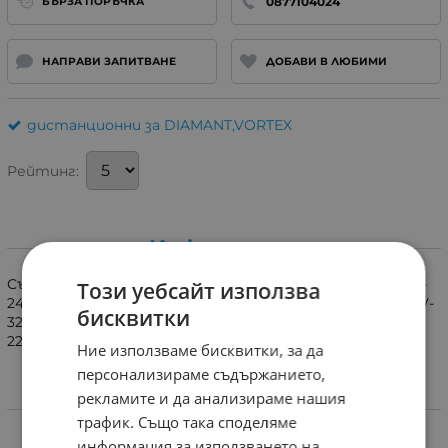
0877104024
БЪРЗА ПОРЪЧКА
НАПРАВИ ЗАПИТВАНЕ
ДОБАВИ В ЛЮБИМИ
дистанционни за DIAMANT,VORTEX
Рейтинг:
Информация
Съвместимо с телевизори VORTEX LEDV-19CN06,LEDV-
Този уебсайт използва
24CD06,LEDV-28CT800,LEDV-28CK600,LEDV-32CD3A,LEDV-
бисквитки
32C K600, LEDV32CK600,STAR LIGHT
22DM3000,24DM3000,28DM4000.
Ние използваме бисквитки, за да
персонализираме съдържанието,
рекламите и да анализираме нашия
Характеристики
трафик. Също така споделяме
информация за използването на