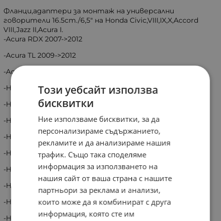
Фланци,адаптери за монтаж на универсални
говорители 16.5cm./6,5" на Honda Civic,VIII,IX,X,Accord
VIII,Jazz II,Acura I.
-Acura RDX 2007->2012
-Acura TL 2009->2012
-Acura TSX 2009->2012
Този уебсайт използва
-Honda Accord (CU1/CW1) 06/2008 -> 04/2011
бисквитки
-Honda Civic (FN/FD/FG/FA/FK) 09/2005 -> 12/2011
Ние използваме бисквитки, за да
-Honda Civic Hybrid (FD3) 04/2006 -> 10/2010
персонализираме съдържанието,
-Honda Civic (FK) 02/2012 -> 01/2015
рекламите и да анализираме нашия
-Honda Civic Limousine (FK) 05/2015 -> 06/2017
трафик. Също така споделяме
информация за използването на
-Honda Civic Limousine LX (FC) 06/2017 -> 12/2020
нашия сайт от ваша страна с нашите
-Honds Civic Tourer (FK) 02/2014 -> 01/2015
партньори за реклама и анализи,
които може да я комбинират с друга
-Honda Crosstour 2010 -> 2012
информация, която сте им
-Honda CR-Z (ZF1) 06/2010 -> 12/2013