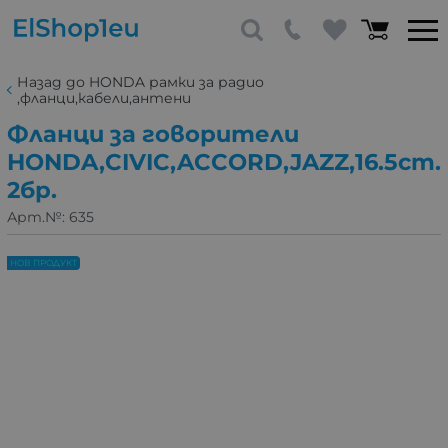
Назад до HONDA рамки за радио
,фланци,кабели,антени
Фланци за говорители
HONDA,CIVIC,ACCORD,JAZZ,16.5cm.
2бр.
Арт.№:
635
НОВ ПРОДУКТ