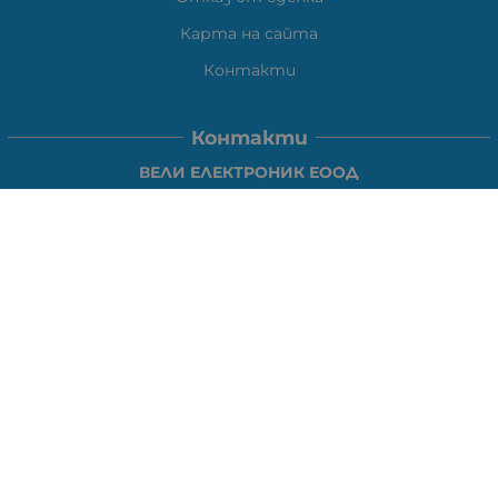
Карта на сайта
Контакти
Контакти
ВЕЛИ ЕЛЕКТРОНИК ЕООД
гр.Стара Загора 6000,
Тел:
0877104024
Отговаря Понеделник-Петък: 09:30-
18:00
За допълнителни въпроси и през останалото време:
VIBER
0877104024
Whatsapp
0888363206
E-mail:
office:at:elshop1eu.com
Работно време: