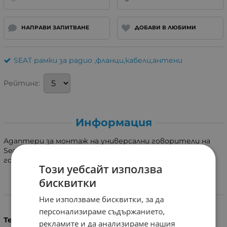
НАПРАВИ ЗАПИТВАНЕ
ДОБАВИ В ЛЮБИМИ
SEAT рамки за радио ,фланци,кабели,антени
Рейтинг:
Информация
Адаптери за монтаж на универсални говорители на
Seat Ibiza 6J 2008+ за предни и задни врати. За
говорители 6.5"/165mm.
Този уебсайт използва
бисквитки
Характеристики
Ние използваме бисквитки, за да
персонализираме съдържанието,
Тегло (кг.)
рекламите и да анализираме нашия