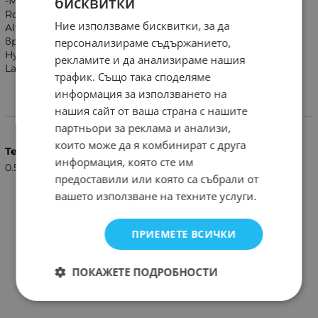
бисквитки
-Място за монтаж: Alfa Romeo 147 задни врати, Alfa
Romeo 147 предни врати, Alfa Romeo 159 задни врати,
Ние използваме бисквитки, за да
Alfa Romeo 159 предни врати, Alfa Romeo Brera предни
врати, Fiat Idea задни врати, Fiat Idea предни врати,
персонализираме съдържанието,
Hyundai i30 предни врати, Lancia Ypsilon задни врати,
рекламите и да анализираме нашия
Lancia Ypsilon предни врати
трафик. Също така споделяме
информация за използването на
нашия сайт от ваша страна с нашите
Характеристики
партньори за реклама и анализи,
които може да я комбинират с друга
Тегло (кг.)
информация, която сте им
0.50
предоставили или която са събрали от
вашето използване на техните услуги.
ПРИЕМЕТЕ ВСИЧКИ
ПОКАЖЕТЕ ПОДРОБНОСТИ