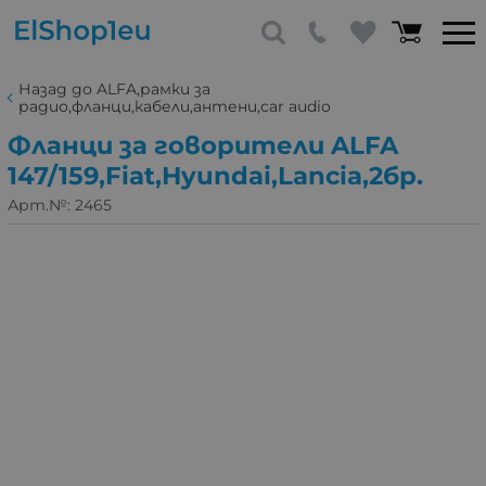
Назад до ALFA,рамки за
радио,фланци,кабели,антени,car audio
Фланци за говорители ALFA
147/159,Fiat,Hyundai,Lancia,2бр.
Арт.№:
2465