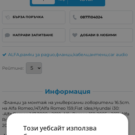
0877104024
БЪРЗА ПОРЪЧКА
НАПРАВИ ЗАПИТВАНЕ
ДОБАВИ В ЛЮБИМИ
ALFA,рамки за радио,фланци,кабели,антени,car audio
Рейтинг:
Информация
-Фланци за монтаж на универсални говорители 16.5cm.
на Alfa Romeo,147,Alfa Romeo 159,Fiat idea,Hyundai i30:
-Alfa Romeo 147 2000->2010, Alfa Romeo 159 2005->2011, Alfa
Romeo Brera 2005->2010, Fiat Idea 2003->2011, Hyundai i30
2011->2016, Lancia Ypsilon 2003->2011
Този уебсайт използва