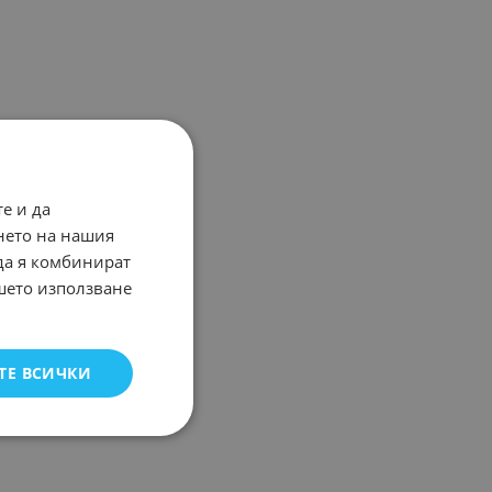
е и да
нето на нашия
 да я комбинират
ашето използване
ТЕ ВСИЧКИ