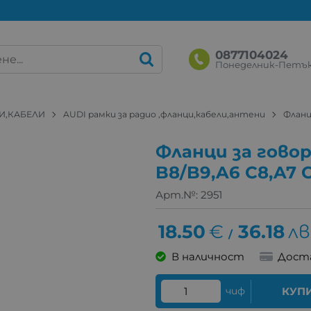
0877104024
Понеделник-Петък: 
И,КАБЕЛИ
AUDI рамки за радио ,фланци,кабели,антени
Фланц
Фланци за гово
B8/B9,A6 C8,A7 
Арт.№:
2951
18.50
€
36.18
лв
/
В наличност
Дост
чиф
КУП