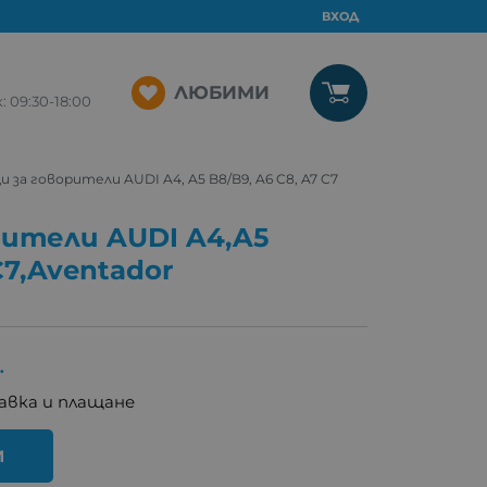
ВХОД
ЛЮБИМИ
09:30-18:00
и за говорители AUDI A4, A5 B8/B9, A6 C8, A7 C7
рители AUDI A4,A5
C7,Aventador
.
авка и плащане
И