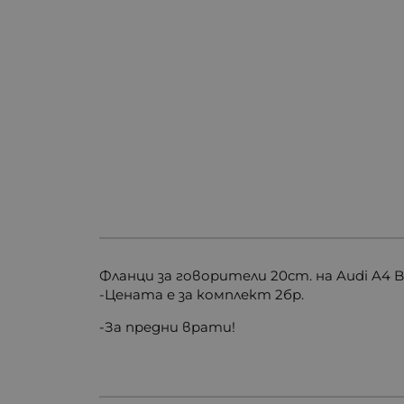
Фланци за говорители 20cm. на Audi A4 B8
-Цената е за комплект 2бр.
-За предни врати!