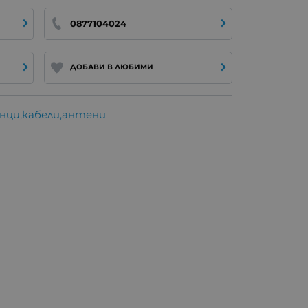
0877104024
ДОБАВИ В ЛЮБИМИ
анци,кабели,антени