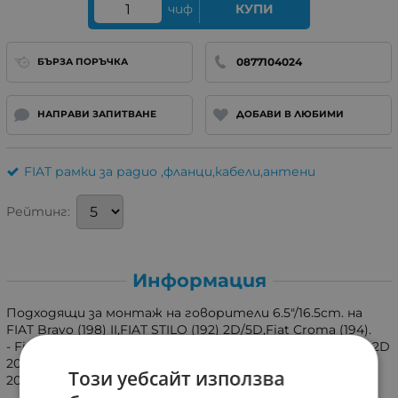
чиф
КУПИ
0877104024
БЪРЗА ПОРЪЧКА
НАПРАВИ ЗАПИТВАНЕ
ДОБАВИ В ЛЮБИМИ
FIAT рамки за радио ,фланци,кабели,антени
Рейтинг:
Информация
Подходящи за монтаж на говорители 6.5"/16.5cm. на
FIAT Bravo (198) II,FIAT STILO (192) 2D/5D,Fiat Croma (194).
- Fiat Bravo II 2007->2014, Fiat Croma 2005->2011, Fiat Stilo 2D
2001->2008, Fiat Stilo 5D 2001->2008, Fiat Stilo Multiwagon
Този уебсайт използва
2003->2008