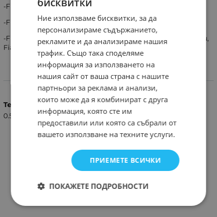
бисквитки
-Fiat Bravo-предни и задни врати.
Ние използваме бисквитки, за да
-Fiat Croma предни и задни врати.
персонализираме съдържанието,
-Fiat Stilo 3D предни врати, Fiat Stilo 5D предни и задни,
рекламите и да анализираме нашия
Fiat Stilo Multiwagon предни врати.
трафик. Също така споделяме
информация за използването на
нашия сайт от ваша страна с нашите
Характеристики
партньори за реклама и анализи,
които може да я комбинират с друга
Тегло (кг.)
информация, която сте им
0.50
предоставили или която са събрали от
вашето използване на техните услуги.
ПРИЕМЕТЕ ВСИЧКИ
ПОКАЖЕТЕ ПОДРОБНОСТИ