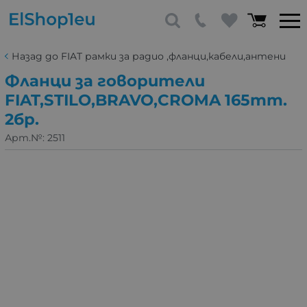
Назад до FIAT рамки за радио ,фланци,кабели,антени
Фланци за говорители
FIAT,STILO,BRAVO,CROMA 165mm.
2бр.
Арт.№:
2511