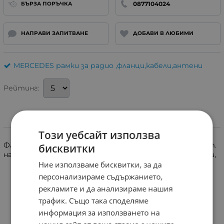
0877104024
БЪРЗА ПОРЪЧКА
НАПРАВИ ЗАПИТВАНЕ
ДОБАВИ В ЛЮБИМИ
MERCEDES рамки за радио ,фланци,кабели,антени
Рейтинг:
Информация
Този уебсайт използва
Фланци за монтаж на универсални говорители 10-13cm.
бисквитки
на Mercedes A-Class (W169) 10/2004->04/2012 задни врати,
Ние използваме бисквитки, за да
персонализираме съдържанието,
рекламите и да анализираме нашия
трафик. Също така споделяме
информация за използването на