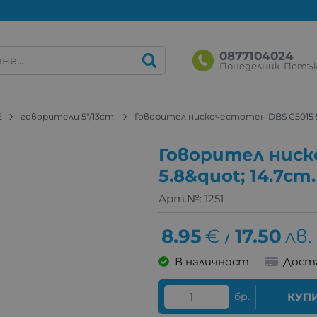
0877104024
Понеделник-Петък: 
Е
говорители 5"/13cm.
Говорител нискочестотен DBS C5015 5.
Говорител ниск
5.8&quot; 14.7cm
Арт.№:
1251
8.95
€
17.50
лв.
/
В наличност
Дост
бр.
КУП