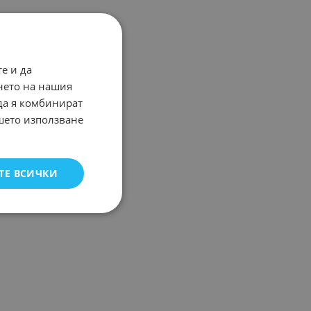
е и да
нето на нашия
 да я комбинират
ашето използване
ТЕ ВСИЧКИ