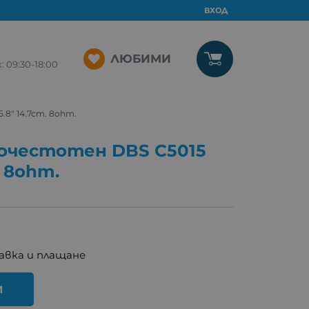
ВХОД
ЛЮБИМИ
09:30-18:00
8" 14.7cm. 8ohm.
очестотен DBS C5015
. 8ohm.
авка и плащане
И