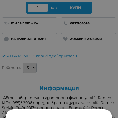
чиф
КУПИ
0877104024
БЪРЗА ПОРЪЧКА
НАПРАВИ ЗАПИТВАНЕ
ДОБАВИ В ЛЮБИМИ
ALFA ROMEO,Car audio,говорители
Рейтинг:
Информация
-Авто говорители и адапторни фланци за Alfa Romeo
MiTo (955)¹ 2008+ предни врати и задна част,Alfa Romeo
Stelvio (949) 2017+ предни и задни врати,Alfa Romeo
Giuletta (940)¹+² 2010+ предни и задни врати
-Комплекта включва:Говорители HERTZ DCX 165.3 16.5cm.