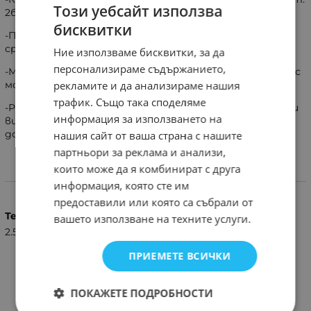
Този уебсайт използва
2бр. /Адапторни Фланци 2бр./Конектори 2бр.
бисквитки
-Препоръчваме по възможност предварително да
сравнявате монтажните и габаритни размери!
Ние използваме бисквитки, за да
персонализираме съдържанието,
-Монтажната дълбочина при този комплект е 6.5cm. с
рекламите и да анализираме нашия
монтиран говорител във фланеца.
трафик. Също така споделяме
-Размера се взима при спуснат прозорец като се мери
информация за използването на
височината на оригиналния говорител +дълбочината
до стъклото.
нашия сайт от ваша страна с нашите
партньори за реклама и анализи,
които може да я комбинират с друга
Характеристики
информация, която сте им
предоставили или която са събрали от
Тегло (кг.)
вашето използване на техните услуги.
2.50
ПРИЕМЕТЕ ВСИЧКИ
ПОКАЖЕТЕ ПОДРОБНОСТИ