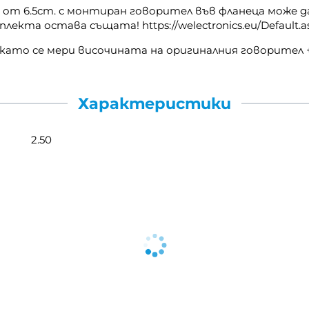
 от 6.5cm. с монтиран говорител във фланеца може 
лекта остава същата! https://welectronics.eu/Default.a
ц като се мери височината на оригиналния говорител
Характеристики
2.50