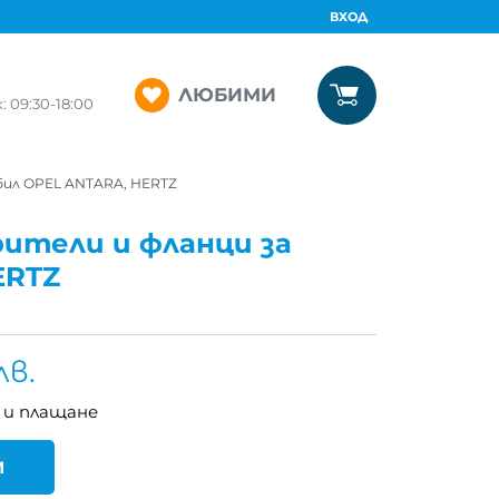
ВХОД
ЛЮБИМИ
09:30-18:00
бил OPEL ANTARA, HERTZ
ители и фланци за
ERTZ
лв.
 и плащане
И