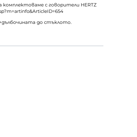
да комплектоваме с говорители HERTZ
sp?m=artinfo&ArticleID=654
 +дълбочината до стъклото.