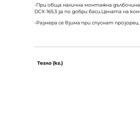
-При обща налична монтажна дълбочина
DCX-165.3 за по добри баси.Цената на комп
-Размера се взима при спуснат прозоре
Тегло (кг.)