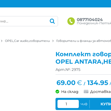
0877104024
Понеделник-Петък: 
OPEL,Car audio,говорители
Говорители и фланци за автомо
Комплект говор
OPEL ANTARA,H
Арт.№:
2975
69.00
€
134.95
/
На склад
Доставка
чиф
КУП