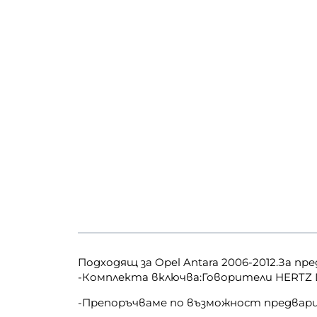
Подходящ за Opel Antara 2006-2012.За пр
-Комплекта включва:Говорители HERTZ DCX
-Препоръчваме по възможност предвар