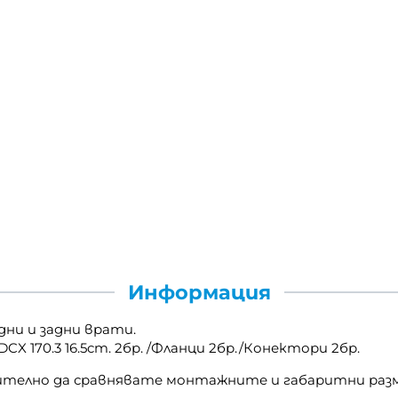
Информация
едни и задни врати.
 170.3 16.5cm. 2бр. /Фланци 2бр./Конектори 2бр.
ително да сравнявате монтажните и габаритни раз