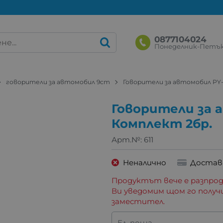
0877104024
Понеделник-Петък: 
говорители за автомобил 9cm
Говорители за автомобил PY-
Говорители за 
Комплект 2бр.
Арт.№:
611
Неналично
Достав
Продуктът вече е разпрод
Ви уведомим щом го получ
заместител.
Ел. поща