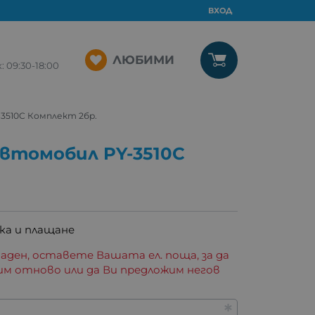
ВХОД
ЛЮБИМИ
09:30-18:00
3510C Комплект 2бр.
автомобил PY-3510C
ка и плащане
аден, оставете Вашата ел. поща, за да
им отново или да Ви предложим негов