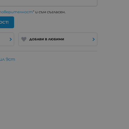
 поверителност
“ и съм съгласен.
ОСТ!
ДОБАВИ В ЛЮБИМИ
ил 9cm