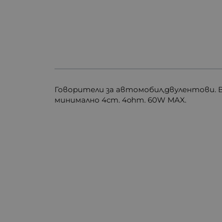
Говорители за автомобил,двулентови.
минимално 4cm. 4ohm. 60W MAX.