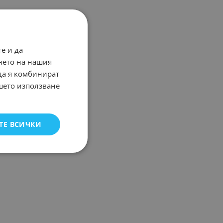
е и да
нето на нашия
 да я комбинират
ашето използване
ТЕ ВСИЧКИ