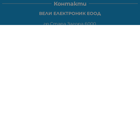
Контакти
ВЕЛИ ЕЛЕКТРОНИК ЕООД
гр.Стара Загора 6000,
Тел:
0877104024
Отговаря Понеделник-Петък: 09:30-
18:00
За допълнителни въпроси и през останалото време:
VIBER
0877104024
Whatsapp
0888363206
E-mail:
office:at:elshop1eu.com
Работно време:
Понеделник-Петък: 09:30-18:00
Събота: Почивен ден
Неделя: Почивен ден
Методи на плащане