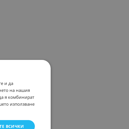
е и да
нето на нашия
 да я комбинират
ашето използване
ТЕ ВСИЧКИ