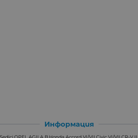
Информация
dici,OPEL AGILA B,Honda,Accord VI/VII,Civic VI/VII,CR-V I