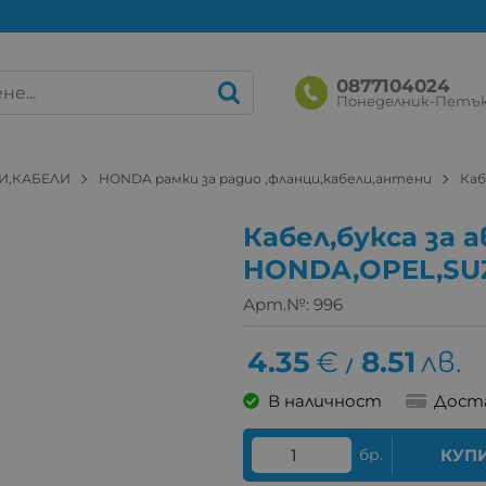
0877104024
Понеделник-Петък: 
И,КАБЕЛИ
HONDA рамки за радио ,фланци,кабели,антени
Каб
Кабел,букса за 
HONDA,OPEL,SUZ
Арт.№:
996
4.35
€
8.51
лв.
/
В наличност
Дост
бр.
КУП