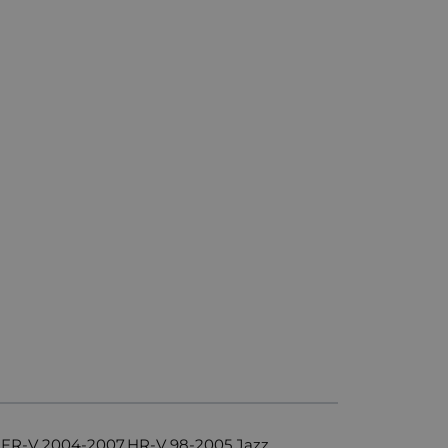
I,FR-V 2004-2007,HR-V 98-2005,Jazz