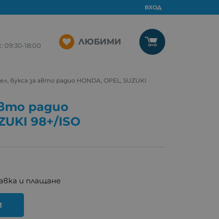
ВХОД
ЛЮБИМИ
09:30-18:00
ел, букса за авто радио HONDA, OPEL, SUZUKI
авто радио
UKI 98+/ISO
авка и плащане
И